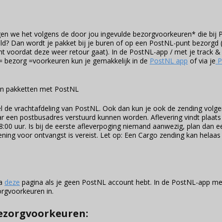
gen we het volgens de door jou ingevulde bezorgvoorkeuren* die bij
ld? Dan wordt je pakket bij je buren of op een PostNL-punt bezorgd (
t voordat deze weer retour gaat). In de PostNL-app / met je track & 
 = bezorg =voorkeuren kun je gemakkelijk in de
PostNL app
of via je
P
an pakketten met PostNL
 de vrachtafdeling van PostNL. Ook dan kun je ook de zending volge
ar een postbusadres verstuurd kunnen worden. Aflevering vindt plaats
:00 uur. Is bij de eerste afleverpoging niemand aanwezig, plan dan e
ening voor ontvangst is vereist. Let op: Een Cargo zending kan helaas n
ia
deze
pagina als je geen PostNL account hebt. In de PostNL-app me
orgvoorkeuren in.
bezorgvoorkeuren: