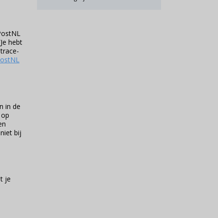
 PostNL
Je hebt
trace-
ostNL
n in de
 op
en
iet bij
t je