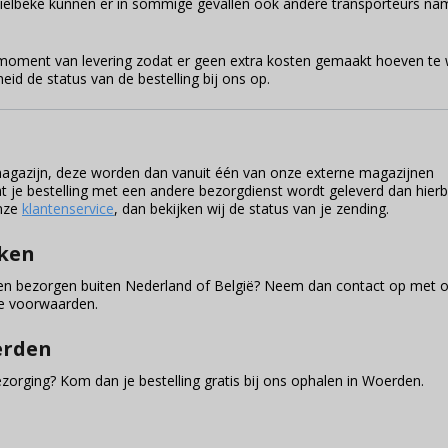
n Tielbeke kunnen er in sommige gevallen ook andere transporteurs n
et moment van levering zodat er geen extra kosten gemaakt hoeven te
eid de status van de bestelling bij ons op.
dmagazijn, deze worden dan vanuit één van onze externe magazijnen
t je bestelling met een andere bezorgdienst wordt geleverd dan hier
onze
klantenservice
, dan bekijken wij de status van je zending.
aken
aten bezorgen buiten Nederland of België? Neem dan contact op met 
de voorwaarden.
erden
ezorging? Kom dan je bestelling gratis bij ons ophalen in Woerden.