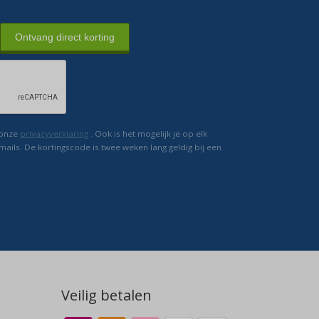
Ontvang direct korting
 onze
privacyverklaring
. Ook is het mogelijk je op elk
mails. De kortingscode is twee weken lang geldig bij een
Veilig betalen