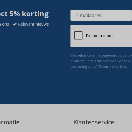
ect 5% korting
n ons
Relevant nieuws
We behandelen je gegevens volgens
moment uit te schrijven voor onze e-
besteding vanaf 75 euro excl. btw.
ormatie
Klantenservice