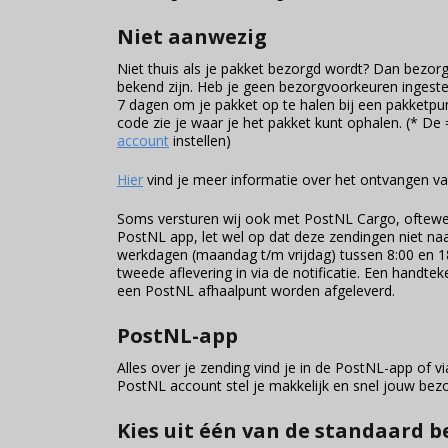
Niet aanwezig
Niet thuis als je pakket bezorgd wordt? Dan bezor
bekend zijn. Heb je geen bezorgvoorkeuren ingeste
7 dagen om je pakket op te halen bij een pakketpun
code zie je waar je het pakket kunt ophalen. (* De
account
instellen)
Hier
vind je meer informatie over het ontvangen v
Soms versturen wij ook met PostNL Cargo, oftewel
PostNL app, let wel op dat deze zendingen niet na
werkdagen (maandag t/m vrijdag) tussen 8:00 en 18
tweede aflevering in via de notificatie. Een handtek
een PostNL afhaalpunt worden afgeleverd.
PostNL-app
Alles over je zending vind je in de PostNL-app of v
PostNL account stel je makkelijk en snel jouw bez
Kies uit één van de standaard 