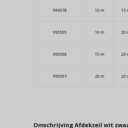
995078
10 m
15
995505
10 m
20
995506
15 m
20
995507
20 m
20
Omschrijving Afdekzeil wit zwaa