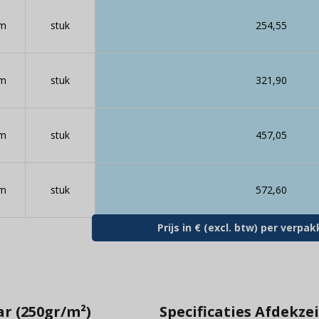
 m
stuk
254,55
 m
stuk
321,90
 m
stuk
457,05
 m
stuk
572,60
Prijs in € (excl. btw) per verp
r (250gr/m²)
Specificaties Afdekze