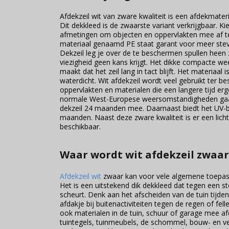
Afdekzeil wit van zware kwaliteit is een afdekmater
Dit dekkleed is de zwaarste variant verkrijgbaar. Kie
afmetingen om objecten en oppervlakten mee af te
materiaal genaamd PE staat garant voor meer ste
Dekzeil leg je over de te beschermen spullen heen 
viezigheid geen kans krijgt. Het dikke compacte wee
maakt dat het zeil lang in tact blijft. Het materiaal
waterdicht. Wit afdekzeil wordt veel gebruikt ter b
oppervlakten en materialen die een langere tijd erg
normale West-Europese weersomstandigheden gaat
dekzeil 24 maanden mee. Daarnaast biedt het UV-
maanden. Naast deze zware kwaliteit is er een lich
beschikbaar.
Waar wordt wit afdekzeil zwaar
Afdekzeil wit
zwaar kan voor vele algemene toepas
Het is een uitstekend dik dekkleed dat tegen een st
scheurt. Denk aan het afscheiden van de tuin tijden
afdakje bij buitenactiviteiten tegen de regen of fell
ook materialen in de tuin, schuur of garage mee a
tuintegels, tuinmeubels, de schommel, bouw- en 