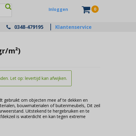
0
Inloggen
0348-479195
Klantenservice
gr/m²)
en. Let op: levertijd kan afwijken.
rdt gebruikt om objecten mee af te dekken en
erialen, bouwmaterialen of buitenmeubels, Dit zeil
rweerstand. Uitstekend te hergebruiken en te
fdekzeil is waterdicht en kan tegen extreme