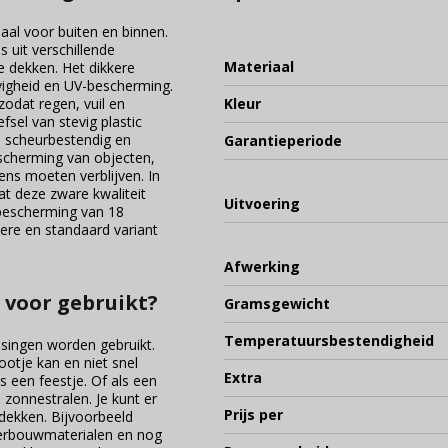
iaal voor buiten en binnen.
s uit verschillende
Materiaal
 dekken. Het dikkere
vigheid en UV-bescherming.
zodat regen, vuil en
Kleur
fsel van stevig plastic
 is scheurbestendig en
Garantieperiode
escherming van objecten,
ens moeten verblijven. In
 deze zware kwaliteit
Uitvoering
bescherming van 18
tere en standaard variant
Afwerking
 voor gebruikt?
Gramsgewicht
Temperatuursbestendigheid
singen worden gebruikt.
ootje kan en niet snel
Extra
s een feestje. Of als een
e zonnestralen. Je kunt er
Prijs per
fdekken. Bijvoorbeeld
verbouwmaterialen en nog