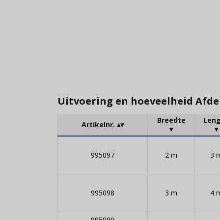
Uitvoering en hoeveelheid Afdek
Breedte
Len
Artikelnr.
995097
2 m
3 
995098
3 m
4 
995090