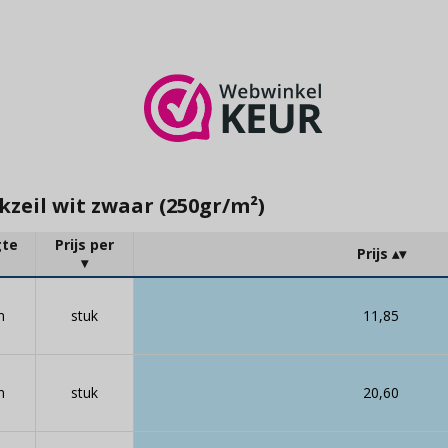
zeil wit zwaar (250gr/m²)
gte
Prijs per
Prijs
m
stuk
11,85
m
stuk
20,60