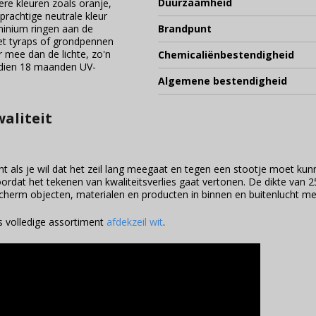
Duurzaamheid
ere kleuren zoals oranje,
prachtige neutrale kleur
minium ringen aan de
Brandpunt
met tyraps of grondpennen
r mee dan de lichte, zo'n
Chemicaliënbestendigheid
endien 18 maanden UV-
Algemene bestendigheid
aliteit
ant als je wil dat het zeil lang meegaat en tegen een stootje moet k
rdat het tekenen van kwaliteitsverlies gaat vertonen. De dikte van 250
cherm objecten, materialen en producten in binnen en buitenlucht met 
ns volledige assortiment
afdekzeil wit
.