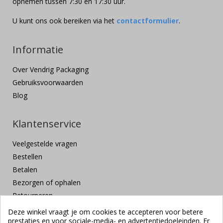
opnemen tussen 7:30 en 17:30 uur.
U kunt ons ook bereiken via het
contactformulier
.
Informatie
Over Vendrig Packaging
Gebruiksvoorwaarden
Blog
Klantenservice
Veelgestelde vragen
Bestellen
Betalen
Bezorgen of ophalen
Retourneren
Klachten en suggesties
Deze winkel vraagt je om cookies te accepteren voor betere
prestaties en voor sociale-media- en advertentiedoeleinden. Er
Contact