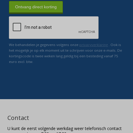
Ontvang direct korting
We behandelen je gegevens volgens onze
privacyverklaring
. Ook is
het mogelijk je op elk moment uit te schrijven voor onze e-mails. De
kortingscode is twee weken lang geldig bij een besteding vanaf 75
euro excl. btw.
Contact
U kunt de eerst volgende werkdag weer telefonisch contact