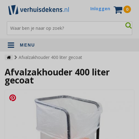
Inloggen
0
MENU
Verhuisdekens
Afvalzakhouder 400 liter gecoat
Afvalzakhouder 400 liter
Opslagdekens
gecoat
Terrasdekens
Andere verhuismaterialen