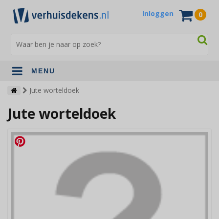
Inloggen
0
MENU
Verhuisdekens
Jute worteldoek
Jute worteldoek
Opslagdekens
Terrasdekens
Andere verhuismaterialen