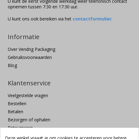
U kunt de eerst volgende werkdag weer telefonisch contact
opnemen tussen 7:30 en 17:30 uur.
U kunt ons ook bereiken via het
contactformulier
.
Informatie
Over Vendrig Packaging
Gebruiksvoorwaarden
Blog
Klantenservice
Veelgestelde vragen
Bestellen
Betalen
Bezorgen of ophalen
Retourneren
Klachten en suggesties
Deze winkel vraagt je om cookies te accepteren voor betere