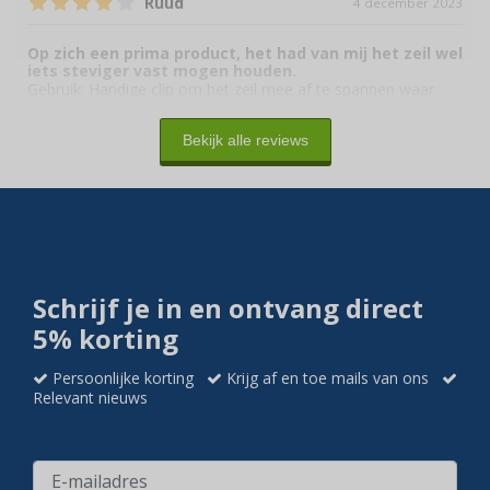
Ruud
4 december 2023
Op zich een prima product, het had van mij het zeil wel
iets steviger vast mogen houden.
Gebruik:
Handige clip om het zeil mee af te spannen waar
geen zeiloog zit.
Bekijk alle reviews
Schrijf je in en ontvang direct
5% korting
Persoonlijke korting
Krijg af en toe mails van ons
Relevant nieuws