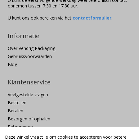
U kunt de eerst volgende werkdag weer telefonisch contact
opnemen tussen 7:30 en 17:30 uur.
U kunt ons ook bereiken via het
contactformulier
.
Informatie
Over Vendrig Packaging
Gebruiksvoorwaarden
Blog
Klantenservice
Veelgestelde vragen
Bestellen
Betalen
Bezorgen of ophalen
Retourneren
Klachten en suggesties
Deze winkel vraagt je om cookies te accepteren voor betere