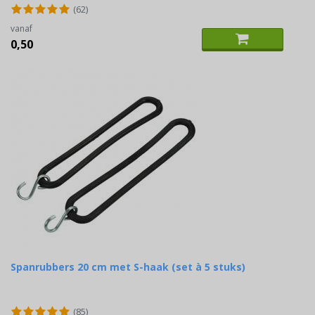
(62)
vanaf
0,50
Spanrubbers 20 cm met S-haak (set à 5 stuks)
(85)