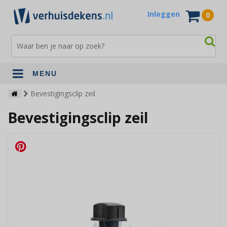
Inloggen
0
MENU
Verhuisdekens
Bevestigingsclip zeil
Bevestigingsclip zeil
Opslagdekens
Terrasdekens
Andere verhuismaterialen