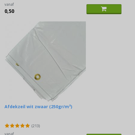
vanaf
0,50
Afdekzeil wit zwaar (250gr/m²)
(213)
vanaf