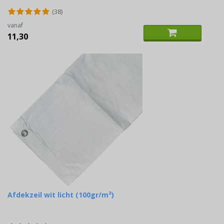
(38)
vanaf
11,30
Afdekzeil wit licht (100gr/m²)