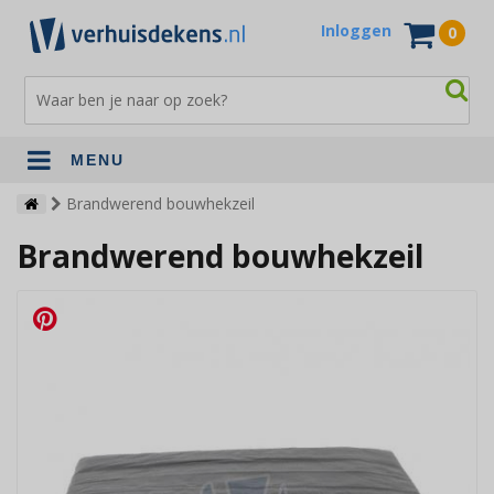
Inloggen
0
MENU
Verhuisdekens
Brandwerend bouwhekzeil
Brandwerend bouwhekzeil
Opslagdekens
Terrasdekens
Andere verhuismaterialen