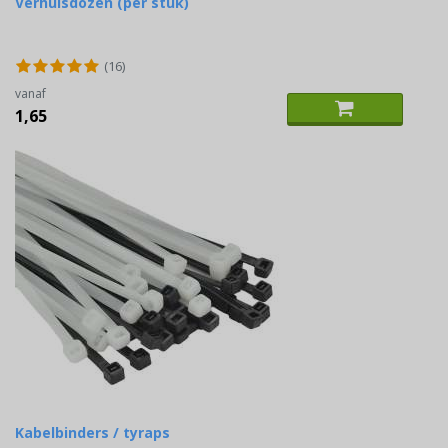
Verhuisdozen (per stuk)
(16)
vanaf
1,65
Kabelbinders / tyraps