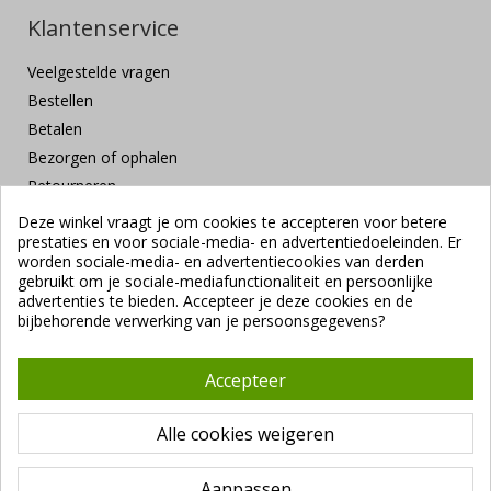
Klantenservice
Veelgestelde vragen
Bestellen
Betalen
Bezorgen of ophalen
Retourneren
Klachten en suggesties
Deze winkel vraagt je om cookies te accepteren voor betere
prestaties en voor sociale-media- en advertentiedoeleinden. Er
Contact
worden sociale-media- en advertentiecookies van derden
Veilig betalen
gebruikt om je sociale-mediafunctionaliteit en persoonlijke
advertenties te bieden. Accepteer je deze cookies en de
bijbehorende verwerking van je persoonsgegevens?
Accepteer
Alle cookies weigeren
Copyright ©
Vendrig Packaging B.V.
1941 - 2026 |
Algemene
voorwaarden
|
VUNL branchevoorwaarden
|
Privacybeleid
Aanpassen