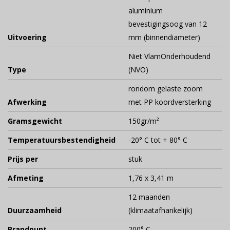
aluminium
bevestigingsoog van 12
Uitvoering
mm (binnendiameter)
Niet VlamOnderhoudend
Type
(NVO)
rondom gelaste zoom
Afwerking
met PP koordversterking
Gramsgewicht
150gr/m²
Temperatuursbestendigheid
-20° C tot + 80° C
Prijs per
stuk
Afmeting
1,76 x 3,41 m
12 maanden
Duurzaamheid
(klimaatafhankelijk)
Brandpunt
200° C