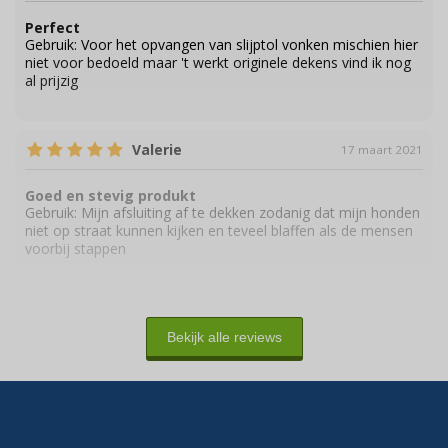
Perfect
Gebruik:
Voor het opvangen van slijptol vonken mischien hier
niet voor bedoeld maar 't werkt originele dekens vind ik nog
al prijzig
Valerie
17 maart 2021
Goed en stevig produkt
Gebruik:
Mijn afsluiting af te dekken zodanig dat mijn honden
niet op straat kunnen kijken en teveel blaffen als de mensen
voorbij stappen
Jp
2 september 2020
Bekijk alle reviews
Prima
Gebruik:
Onderleg bouwzeil in productieomgeving