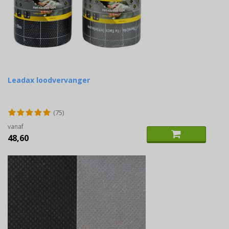
Leadax loodvervanger
(75)
vanaf
48,60