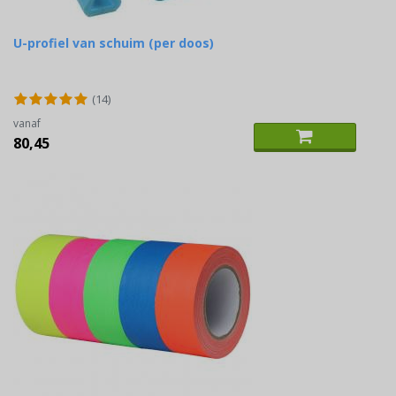
U-profiel van schuim (per doos)
(14)
vanaf
80,45