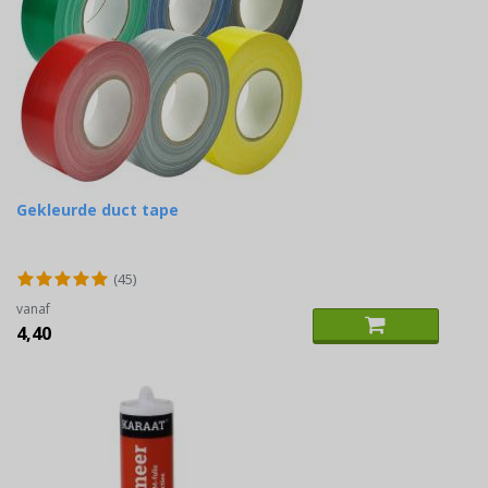
Gekleurde duct tape
(45)
vanaf
4,40