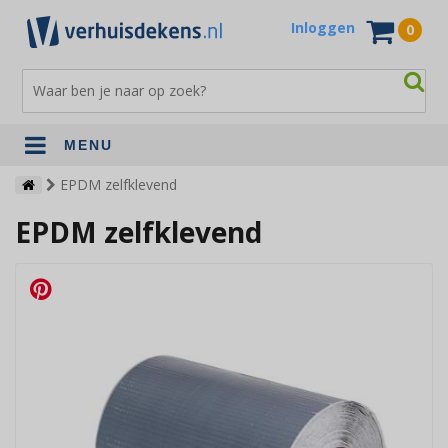
Inloggen
0
MENU
Verhuisdekens
EPDM zelfklevend
EPDM zelfklevend
Opslagdekens
Terrasdekens
Andere verhuismaterialen