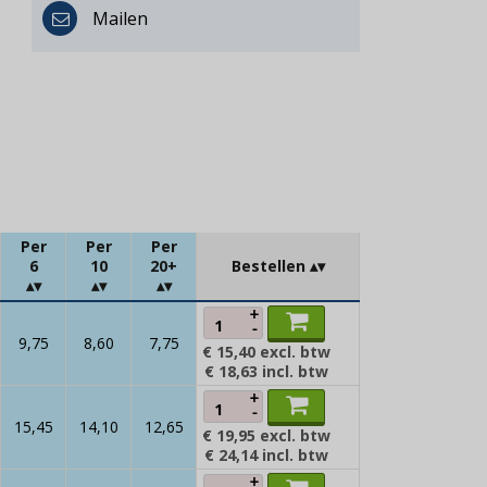
Mailen
Per
Per
Per
6
10
20+
Bestellen
+
-
9,75
8,60
7,75
€ 15,40
excl. btw
€ 18,63
incl. btw
+
-
15,45
14,10
12,65
€ 19,95
excl. btw
€ 24,14
incl. btw
+