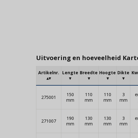
Uitvoering en hoeveelheid Karto
Artikelnr.
Lengte
Breedte
Hoogte
Dikte
Kw
150
110
110
3
e
275001
mm
mm
mm
mm
190
130
130
3
e
271007
mm
mm
mm
mm