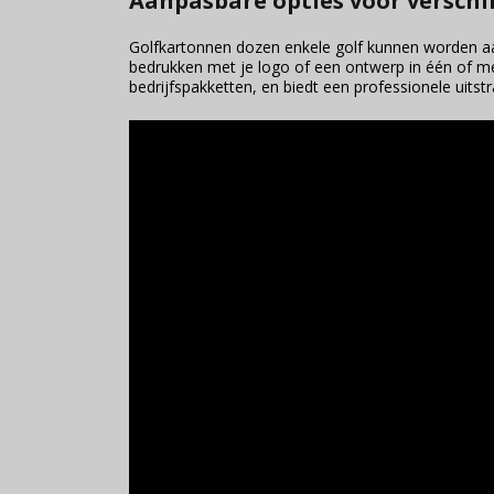
Aanpasbare opties voor verschi
Golfkartonnen dozen enkele golf kunnen worden aan
bedrukken met je logo of een ontwerp in één of m
bedrijfspakketten, en biedt een professionele uitst