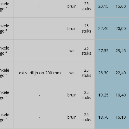
nkele
25
-
bruin
20,15
15,60
golf
stuks
nkele
25
-
bruin
22,40
20,00
golf
stuks
nkele
25
-
wit
27,35
23,45
golf
stuks
nkele
25
extra rillijn op 200 mm
wit
26,30
22,40
golf
stuks
nkele
25
-
bruin
19,25
16,40
golf
stuks
nkele
25
-
bruin
18,70
16,10
golf
stuks