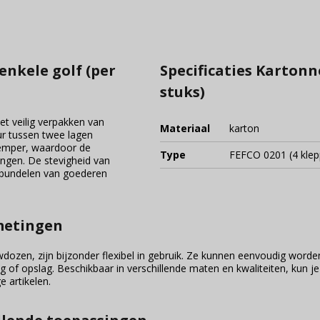
nkele golf (per
Specificaties Kartonn
stuks)
et veilig verpakken van
Materiaal
karton
uur tussen twee lagen
demper, waardoor de
Type
FEFCO 0201 (4 klep
ingen. De stevigheid van
 bundelen van goederen
fmetingen
ozen, zijn bijzonder flexibel in gebruik. Ze kunnen eenvoudig word
ng of opslag. Beschikbaar in verschillende maten en kwaliteiten, kun j
e artikelen.