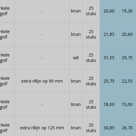
nkele
25
-
bruin
20,60
19,30
golf
stuks
nkele
25
-
bruin
21,85
20,60
golf
stuks
nkele
25
-
wit
31,55
29,75
golf
stuks
nkele
25
extra rillijn op 90 mm
bruin
25,75
22,55
golf
stuks
nkele
25
-
bruin
18,00
15,00
golf
stuks
nkele
25
extra rillijn op 125 mm
bruin
30,85
26,70
golf
stuks