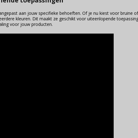
llende toepassingen
gepast aan jouw specifieke behoeften. Of je nu kiest voor bruine of
eerdere kleuren. Dit maakt ze geschikt voor uiteenlopende toepassi
raling voor jouw producten.