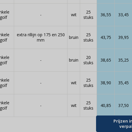
nkele
25
-
wit
36,55
33,45
golf
stuks
nkele
extra rillijn op 175 en 250
25
bruin
43,75
39,95
golf
mm
stuks
nkele
20
-
bruin
38,65
35,25
golf
stuks
nkele
25
-
wit
38,90
35,45
golf
stuks
nkele
25
-
wit
40,85
37,50
golf
stuks
Prijzen i
verpa