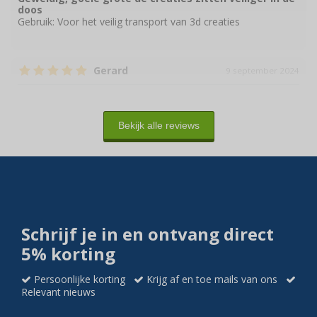
doos
Gebruik:
Voor het veilig transport van 3d creaties
Gerard
9 september 2024
Prima product. zeer goed als verpakkingsmateriaal
Gebruik:
Inpakken servies
Bekijk alle reviews
Schrijf je in en ontvang direct
5% korting
Persoonlijke korting
Krijg af en toe mails van ons
Relevant nieuws