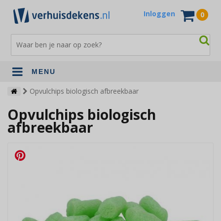
Inloggen
0
MENU
Verhuisdekens
Opvulchips biologisch afbreekbaar
Opvulchips biologisch
Opslagdekens
afbreekbaar
Terrasdekens
Andere verhuismaterialen