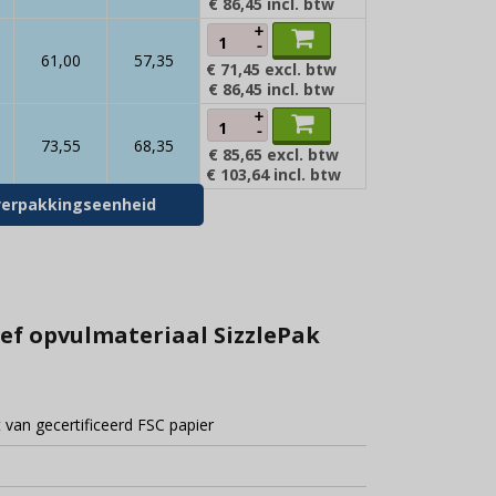
€ 86,45
incl. btw
+
-
61,00
57,35
€ 71,45
excl. btw
€ 86,45
incl. btw
+
-
73,55
68,35
€ 85,65
excl. btw
€ 103,64
incl. btw
r verpakkingseenheid
ief opvulmateriaal SizzlePak
van gecertificeerd FSC papier