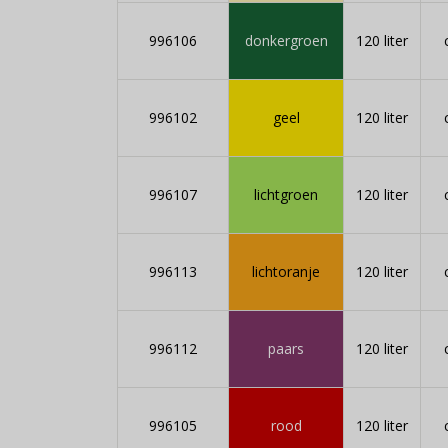
996106
donkergroen
120 liter
996102
geel
120 liter
996107
lichtgroen
120 liter
996113
lichtoranje
120 liter
996112
paars
120 liter
996105
rood
120 liter