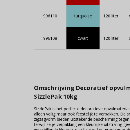
996110
turquoise
120 liter
996108
zwart
120 liter
Omschrijving Decoratief opvul
SizzlePak 10kg
SizzlePak is het perfecte decoratieve opvulmateria
alleen veilig maar ook feestelijk te verpakken. De s
zigzagvorm bieden uitstekende bescherming tegen
terwijl ze je verpakking een kleurrijke uitstraling ge
verschillende kleuren, van fel rood en groen voor d