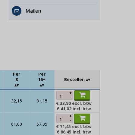
Mailen
Per
Per
8
16+
Bestellen
+
-
32,15
31,15
€ 33,90
excl. btw
€ 41,02
incl. btw
+
-
61,00
57,35
€ 71,45
excl. btw
€ 86,45
incl. btw