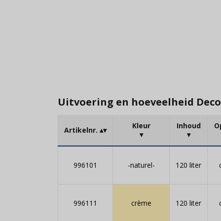
Uitvoering en hoeveelheid Deco
Kleur
Inhoud
O
Artikelnr.
996101
-naturel-
120 liter
996111
crème
120 liter