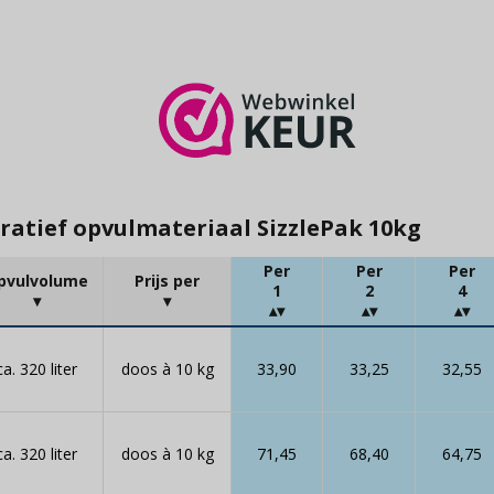
ratief opvulmateriaal SizzlePak 10kg
Per
Per
Per
pvulvolume
Prijs per
1
2
4
ca. 320 liter
doos à 10 kg
33,90
33,25
32,55
ca. 320 liter
doos à 10 kg
71,45
68,40
64,75