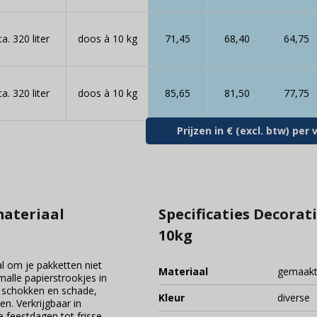
ca. 320 liter
doos à 10 kg
71,45
68,40
64,75
ca. 320 liter
doos à 10 kg
85,65
81,50
77,75
Prijzen in € (excl. btw) pe
materiaal
Specificaties Decorat
10kg
al om je pakketten niet
Materiaal
gemaakt 
malle papierstrookjes in
 schokken en schade,
Kleur
diverse
ven. Verkrijgbaar in
e feestdagen tot frisse