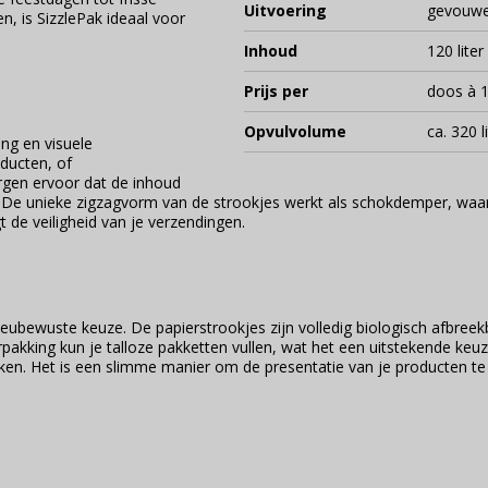
Uitvoering
gevouwe
n, is SizzlePak ideaal voor
Inhoud
120 liter
Prijs per
doos à 1
Opvulvolume
ca. 320 l
ng en visuele
oducten, of
orgen ervoor dat de inhoud
t. De unieke zigzagvorm van de strookjes werkt als schokdemper, waa
t de veiligheid van je verzendingen.
ilieubewuste keuze. De papierstrookjes zijn volledig biologisch afbre
erpakking kun je talloze pakketten vullen, wat het een uitstekende k
ken. Het is een slimme manier om de presentatie van je producten te 