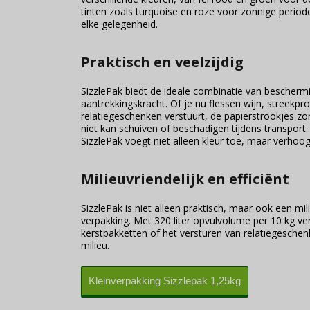
tinten zoals turquoise en roze voor zonnige periode
elke gelegenheid.
Praktisch en veelzijdig
SizzlePak biedt de ideale combinatie van beschermi
aantrekkingskracht. Of je nu flessen wijn, streekpr
relatiegeschenken verstuurt, de papierstrookjes z
niet kan schuiven of beschadigen tijdens transpor
SizzlePak voegt niet alleen kleur toe, maar verhoog
Milieuvriendelijk en efficiënt
SizzlePak is niet alleen praktisch, maar ook een m
verpakking. Met 320 liter opvulvolume per 10 kg v
kerstpakketten of het versturen van relatiegeschen
milieu.
Kleinverpakking Sizzlepak 1,25kg