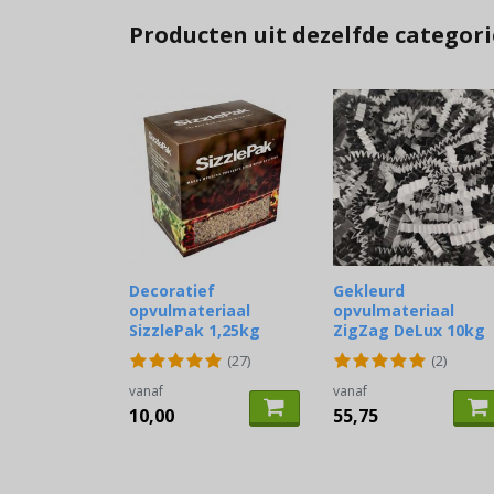
Producten uit dezelfde categori
Decoratief
Gekleurd
opvulmateriaal
opvulmateriaal
SizzlePak 1,25kg
ZigZag DeLux 10kg
(27)
(2)
vanaf
vanaf
10,00
55,75