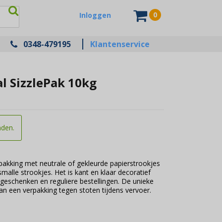
0
Inloggen
0348-479195
Klantenservice
l SizzlePak 10kg
nden.
pakking met neutrale of gekleurde papierstrookjes
lle strookjes. Het is kant en klaar decoratief
egeschenken en reguliere bestellingen. De unieke
n een verpakking tegen stoten tijdens vervoer.