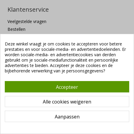
Klantenservice
Veelgestelde vragen
Bestellen
Betalen
Deze winkel vraagt je om cookies te accepteren voor betere
Bezorgen of ophalen
prestaties en voor sociale-media- en advertentiedoeleinden. Er
Retourneren
worden sociale-media- en advertentiecookies van derden
gebruikt om je sociale-mediafunctionaliteit en persoonlijke
Klachten en suggesties
advertenties te bieden. Accepteer je deze cookies en de
Contact
bijbehorende verwerking van je persoonsgegevens?
Veilig betalen
Accepteer
Alle cookies weigeren
Aanpassen
Copyright ©
Vendrig Packaging B.V.
1941 - 2026 |
Algemene
voorwaarden
|
VUNL branchevoorwaarden
|
Privacybeleid