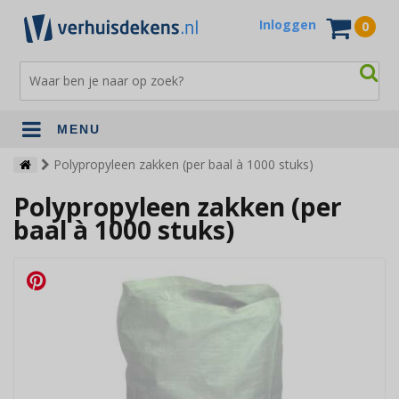
Inloggen
0
MENU
Verhuisdekens
Polypropyleen zakken (per baal à 1000 stuks)
Polypropyleen zakken (per
Opslagdekens
baal à 1000 stuks)
Terrasdekens
Andere verhuismaterialen