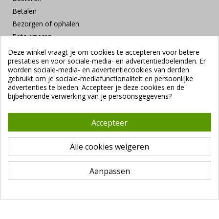
Betalen
Bezorgen of ophalen
Retourneren
Klachten en suggesties
Deze winkel vraagt je om cookies te accepteren voor betere
prestaties en voor sociale-media- en advertentiedoeleinden. Er
Contact
worden sociale-media- en advertentiecookies van derden
Veilig betalen
gebruikt om je sociale-mediafunctionaliteit en persoonlijke
advertenties te bieden. Accepteer je deze cookies en de
bijbehorende verwerking van je persoonsgegevens?
Accepteer
Alle cookies weigeren
Copyright ©
Vendrig Packaging B.V.
1941 - 2026 |
Algemene
voorwaarden
|
VUNL branchevoorwaarden
|
Privacybeleid
Aanpassen
De waardering van
vendrigpackaging.com/
bij
Webwinkel
Keurmerk Klantbeoordelingen
is
9.4
/
10
gebaseerd op
18082
reviews.