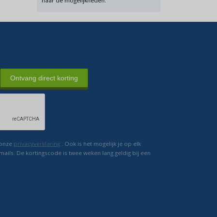
naar de mogelijkheden.
Ontvang direct korting
 onze
privacyverklaring
. Ook is het mogelijk je op elk
mails. De kortingscode is twee weken lang geldig bij een