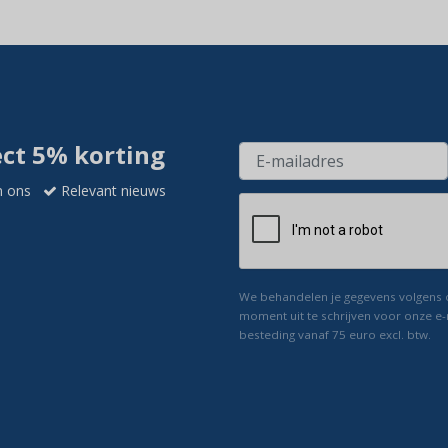
ect 5% korting
n ons
Relevant nieuws
We behandelen je gegevens volgens
moment uit te schrijven voor onze e-
besteding vanaf 75 euro excl. btw.