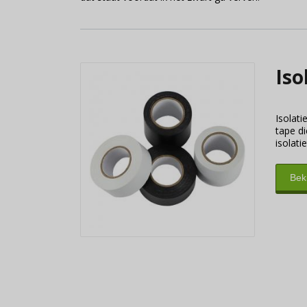
Iso
Isolati
tape di
isolati
Beki