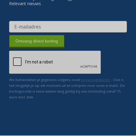
Relevant nieuws
Ontvang direct korting
We behandelen je gegevens volgens onze
privacyverklaring
. Ook is
het mogelijk je op elk moment uit te schrijven voor onze e-mails. De
kortingscode is twee weken lang geldig bij een besteding vanaf 75
euro excl. btw.