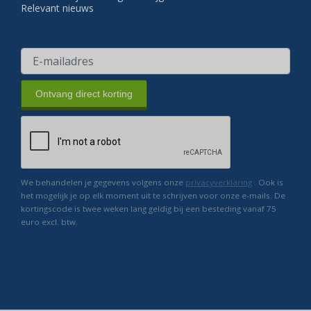
Relevant nieuws
Ontvang direct korting
We behandelen je gegevens volgens onze
privacyverklaring
. Ook is
het mogelijk je op elk moment uit te schrijven voor onze e-mails. De
kortingscode is twee weken lang geldig bij een besteding vanaf 75
euro excl. btw.