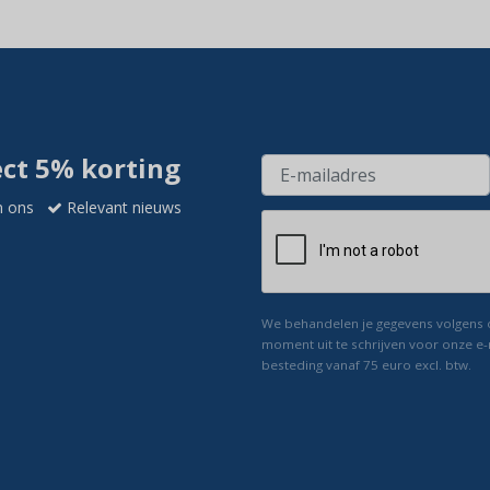
ect 5% korting
n ons
Relevant nieuws
We behandelen je gegevens volgens
moment uit te schrijven voor onze e-
besteding vanaf 75 euro excl. btw.