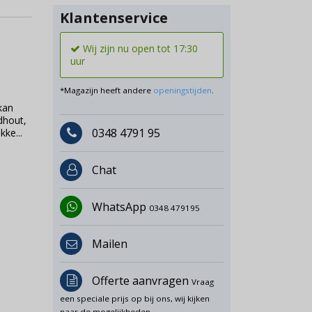
Klantenservice
Wij zijn nu open tot 17:30
uur
*Magazijn heeft andere
openingstijden
.
kan
dhout,
0348 4791 95
ke...
Chat
WhatsApp
0348 479195
Mailen
Offerte aanvragen
Vraag
een speciale prijs op bij ons, wij kijken
naar de mogelijkheden.