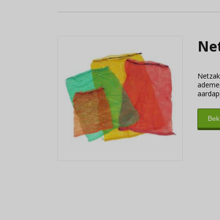
Net
Netzak
ademen
aardapp
Bek