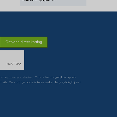
Ontvang direct korting
 onze
privacyverklaring
. Ook is het mogelijk je op elk
mails. De kortingscode is twee weken lang geldig bij een