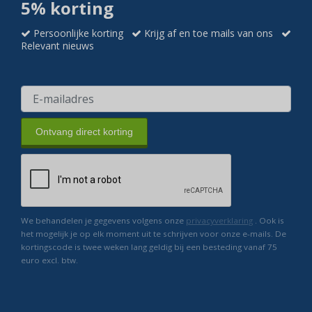
5% korting
Persoonlijke korting
Krijg af en toe mails van ons
Relevant nieuws
Ontvang direct korting
We behandelen je gegevens volgens onze
privacyverklaring
. Ook is
het mogelijk je op elk moment uit te schrijven voor onze e-mails. De
kortingscode is twee weken lang geldig bij een besteding vanaf 75
euro excl. btw.