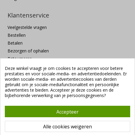
Klantenservice
Veelgestelde vragen
Bestellen
Betalen
Bezorgen of ophalen
Retourneren
Klachten en suggesties
Deze winkel vraagt je om cookies te accepteren voor betere
prestaties en voor sociale-media- en advertentiedoeleinden. Er
Contact
worden sociale-media- en advertentiecookies van derden
Veilig betalen
gebruikt om je sociale-mediafunctionaliteit en persoonlijke
advertenties te bieden. Accepteer je deze cookies en de
bijbehorende verwerking van je persoonsgegevens?
Accepteer
Alle cookies weigeren
Copyright ©
Vendrig Packaging B.V.
1941 - 2026 |
Algemene
voorwaarden
|
VUNL branchevoorwaarden
|
Privacybeleid