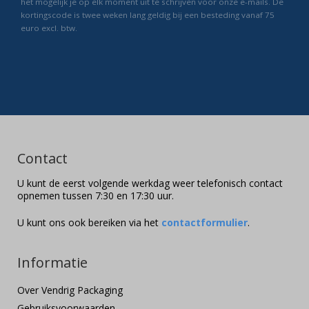
het mogelijk je op elk moment uit te schrijven voor onze e-mails. De
kortingscode is twee weken lang geldig bij een besteding vanaf 75
euro excl. btw.
Contact
U kunt de eerst volgende werkdag weer telefonisch contact
opnemen tussen 7:30 en 17:30 uur.
U kunt ons ook bereiken via het
contactformulier
.
Informatie
Over Vendrig Packaging
Gebruiksvoorwaarden