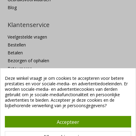
Blog
Klantenservice
Veelgestelde vragen
Bestellen
Betalen
Bezorgen of ophalen
Retourneren
Klachten en suggesties
Deze winkel vraagt je om cookies te accepteren voor betere
prestaties en voor sociale-media- en advertentiedoeleinden. Er
Contact
worden sociale-media- en advertentiecookies van derden
Veilig betalen
gebruikt om je sociale-mediafunctionaliteit en persoonlijke
advertenties te bieden. Accepteer je deze cookies en de
bijbehorende verwerking van je persoonsgegevens?
Accepteer