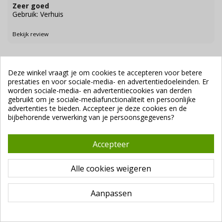
Zeer goed
Gebruik: Verhuis
Bekijk review
Willy
24 februari 2024
Deze winkel vraagt je om cookies te accepteren voor betere
prestaties en voor sociale-media- en advertentiedoeleinden. Er
Goede kwaliteit
worden sociale-media- en advertentiecookies van derden
Gebruik: Verhuis
gebruikt om je sociale-mediafunctionaliteit en persoonlijke
advertenties te bieden. Accepteer je deze cookies en de
bijbehorende verwerking van je persoonsgegevens?
Bekijk review
Accepteer
Nivola
2 februari 2024
Alle cookies weigeren
Het is een heel goed product voor het inpakken en
voor bescherming tijdens het transport
Gebruik: Wij gebruiken noppenfolie voor het inpakken van de
Aanpassen
nivolair.
Bekijk review