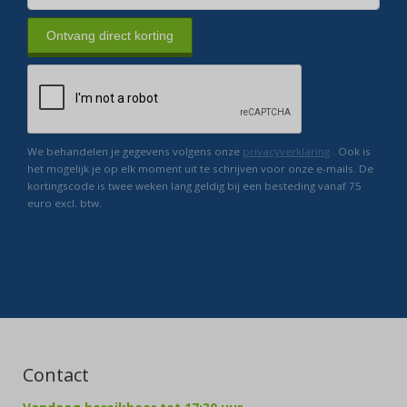
Ontvang direct korting
We behandelen je gegevens volgens onze
privacyverklaring
. Ook is
het mogelijk je op elk moment uit te schrijven voor onze e-mails. De
kortingscode is twee weken lang geldig bij een besteding vanaf 75
euro excl. btw.
Contact