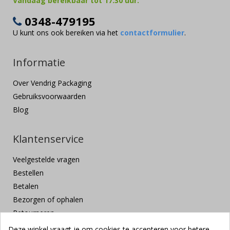
Vandaag bereikbaar tot 17:30 uur.
0348-479195
U kunt ons ook bereiken via het
contactformulier
.
Informatie
Over Vendrig Packaging
Gebruiksvoorwaarden
Blog
Klantenservice
Veelgestelde vragen
Bestellen
Betalen
Bezorgen of ophalen
Retourneren
Klachten en suggesties
Deze winkel vraagt je om cookies te accepteren voor betere