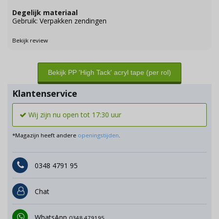
Degelijk materiaal
Gebruik: Verpakken zendingen
Bekijk review
Bekijk PP 'High Tack' acryl tape (per rol)
Klantenservice
Wij zijn nu open tot 17:30 uur
*Magazijn heeft andere
openingstijden
.
0348 4791 95
Chat
WhatsApp
0348 479195