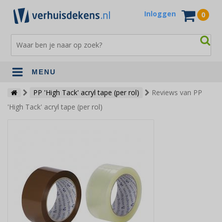
Inloggen
0
MENU
Verhuisdekens
PP 'High Tack' acryl tape (per rol)
Reviews van PP
'High Tack' acryl tape (per rol)
Opslagdekens
Terrasdekens
Andere verhuismaterialen