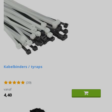
Kabelbinders / tyraps
(39)
vanaf
4,40