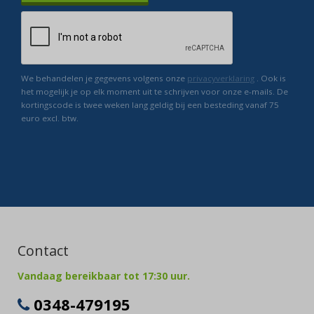
We behandelen je gegevens volgens onze
privacyverklaring
. Ook is
het mogelijk je op elk moment uit te schrijven voor onze e-mails. De
kortingscode is twee weken lang geldig bij een besteding vanaf 75
euro excl. btw.
Contact
Vandaag bereikbaar tot 17:30 uur.
0348-479195