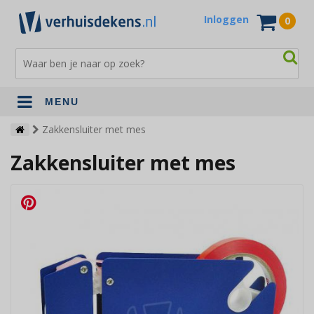
Inloggen
0
MENU
Verhuisdekens
Zakkensluiter met mes
Zakkensluiter met mes
Opslagdekens
Terrasdekens
Andere verhuismaterialen