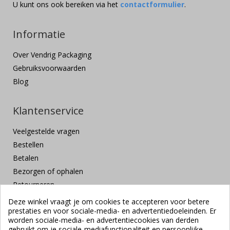
U kunt ons ook bereiken via het
contactformulier
.
Informatie
Over Vendrig Packaging
Gebruiksvoorwaarden
Blog
Klantenservice
Veelgestelde vragen
Bestellen
Betalen
Bezorgen of ophalen
Retourneren
Klachten en suggesties
Deze winkel vraagt je om cookies te accepteren voor betere
prestaties en voor sociale-media- en advertentiedoeleinden. Er
Contact
worden sociale-media- en advertentiecookies van derden
Veilig betalen
gebruikt om je sociale-mediafunctionaliteit en persoonlijke