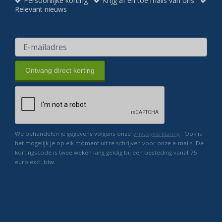
Persoonlijke korting
Krijg af en toe mails van ons
Relevant nieuws
Ontvang direct korting
We behandelen je gegevens volgens onze
privacyverklaring
. Ook is
het mogelijk je op elk moment uit te schrijven voor onze e-mails. De
kortingscode is twee weken lang geldig bij een besteding vanaf 75
euro excl. btw.