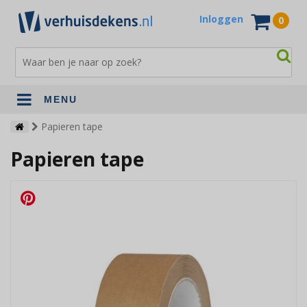
Inloggen
0
MENU
Verhuisdekens
Papieren tape
Papieren tape
Opslagdekens
Terrasdekens
Andere verhuismaterialen