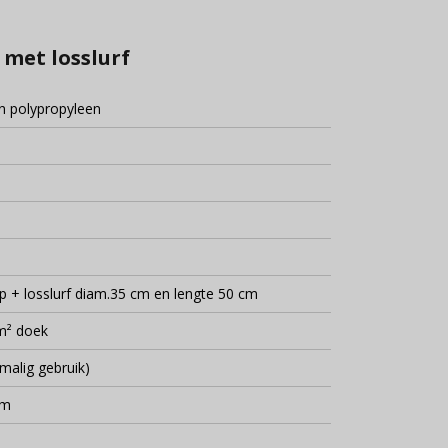
 met losslurf
 polypropyleen
p + losslurf diam.35 cm en lengte 50 cm
m² doek
malig gebruik)
cm