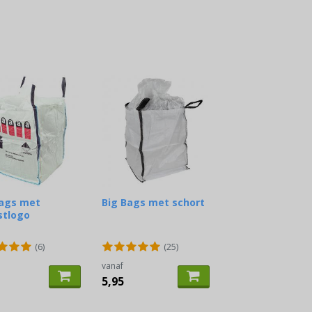
Bags met
Big Bags met schort
stlogo
(6)
(25)
vanaf
5,95