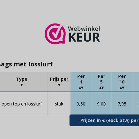
ags met losslurf
Per
Per
Per
Type
Prijs per
1
5
10
open top en losslurf
stuk
9,50
9,00
7,95
Prijzen in € (excl. btw) p