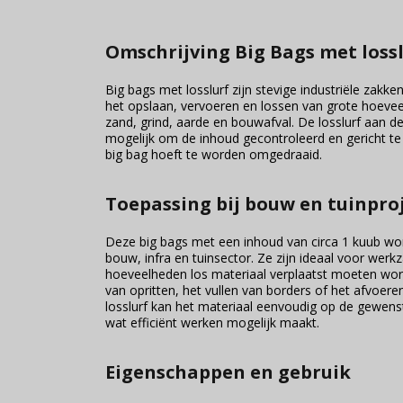
Omschrijving Big Bags met loss
Big bags met losslurf zijn stevige industriële zakk
het opslaan, vervoeren en lossen van grote hoeve
zand, grind, aarde en bouwafval. De losslurf aan d
mogelijk om de inhoud gecontroleerd en gericht te
big bag hoeft te worden omgedraaid.
Toepassing bij bouw en tuinpro
Deze big bags met een inhoud van circa 1 kuub wor
bouw, infra en tuinsector. Ze zijn ideaal voor wer
hoeveelheden los materiaal verplaatst moeten wor
van opritten, het vullen van borders of het afvoere
losslurf kan het materiaal eenvoudig op de gewens
wat efficiënt werken mogelijk maakt.
Eigenschappen en gebruik