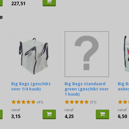
227,51
e
Big Bags (geschikt
Big Bags standaard
Big 
voor 1/4 kuub)
groen (geschikt voor
asbe
1 kuub)
(41)
(51)
vanaf
vanaf
vanaf
3,15
4,25
6,50