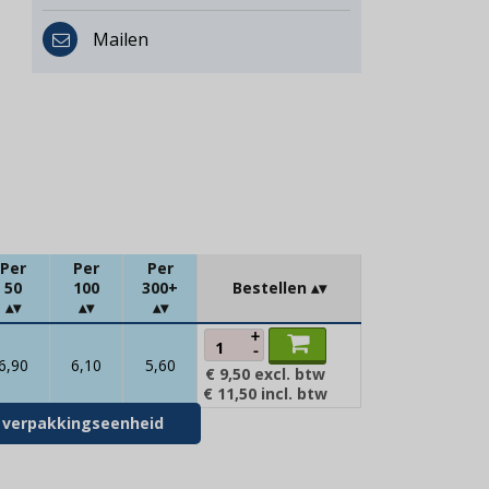
Mailen
Per
Per
Per
50
100
300+
Bestellen
+
-
6,90
6,10
5,60
€ 9,50
excl. btw
€ 11,50
incl. btw
er verpakkingseenheid