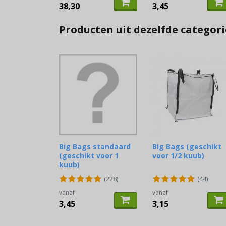
38,30
3,45
Producten uit dezelfde categori
Big Bags standaard
Big Bags (geschikt
(geschikt voor 1
voor 1/2 kuub)
kuub)
(228)
(44)
vanaf
vanaf
3,45
3,15