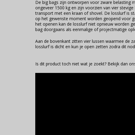
De big bags zijn ontworpen voor zware belasting
ongeveer 1500 kg en zijn voorzien van vier stevige h
transport met een kraan of shovel. De losslurf is 
op het gewenste moment worden geopend voor ge
het openen kan de losslurf niet opnieuw worden ge
bag doorgaans als eenmalige of projectmatige oplo
Aan de bovenkant zitten vier lussen waarmee de z
losslurf is dicht en kun je open zetten zodra dit nodi
Is dit product toch niet wat je zoekt? Bekijk dan o