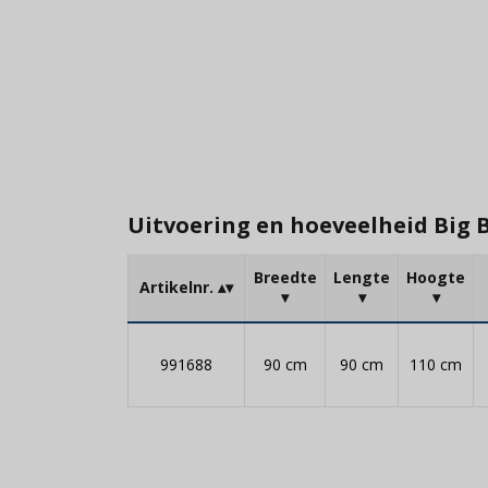
Uitvoering en hoeveelheid Big B
Breedte
Lengte
Hoogte
Artikelnr.
991688
90 cm
90 cm
110 cm