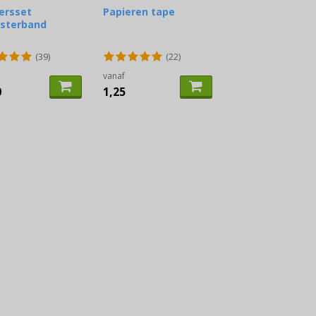
ersset
Papieren tape
esterband
(39)
(22)
vanaf
0
1,25