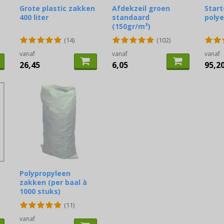
Grote plastic zakken
Afdekzeil groen
Start
400 liter
standaard
poly
(150gr/m²)
(14)
(102)
vanaf
vanaf
vanaf
26,45
6,05
95,2
Polypropyleen
zakken (per baal à
1000 stuks)
(11)
vanaf