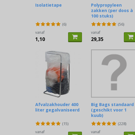
Isolatietape
Polypropyleen
zakken (per doos à
100 stuks)
(6)
(56)
vanaf
vanaf
1,10
29,35
Afvalzakhouder 400
Big Bags standaard
liter gegalvaniseerd
(geschikt voor 1
kuub)
(15)
(228)
vanaf
vanaf