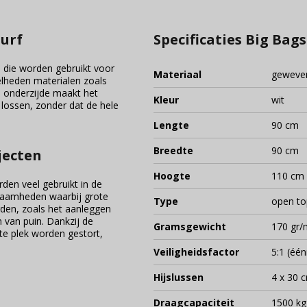
lurf
Specificaties Big Bags
en die worden gebruikt voor
Materiaal
geweven
elheden materialen zoals
e onderzijde maakt het
Kleur
wit
 lossen, zonder dat de hele
Lengte
90 cm
Breedte
90 cm
jecten
Hoogte
110 cm
den veel gebruikt in de
kzaamheden waarbij grote
Type
open to
den, zoals het aanleggen
n van puin. Dankzij de
Gramsgewicht
170 gr/
te plek worden gestort,
Veiligheidsfactor
5:1 (één
Hijslussen
4 x 30 
Draagcapaciteit
1500 kg