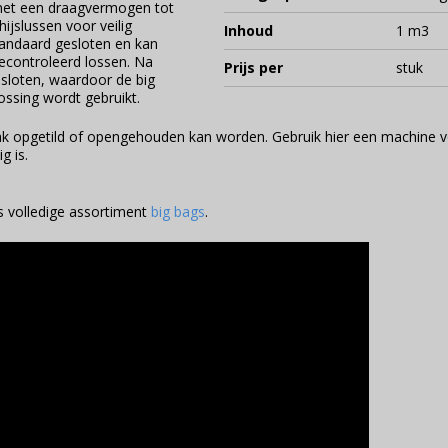
 met een draagvermogen tot
ijslussen voor veilig
Inhoud
1 m3
standaard gesloten en kan
controleerd lossen. Na
Prijs per
stuk
sloten, waardoor de big
ssing wordt gebruikt.
ak opgetild of opengehouden kan worden. Gebruik hier een machine 
g is.
ns volledige assortiment
big bags
.