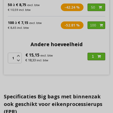
50
à
€ 8,75
excl. btw
-42.24 %
50
€ 10,59 incl. btw
100
à
€ 7,15
excl. btw
-52.81 %
100
€ 8,65 incl. btw
Andere hoeveelheid
€ 15,15
excl. btw
1
€ 18,33
incl. btw
Specificaties Big bags met binnenzak
ook geschikt voor eikenprocessierups
(EPR)