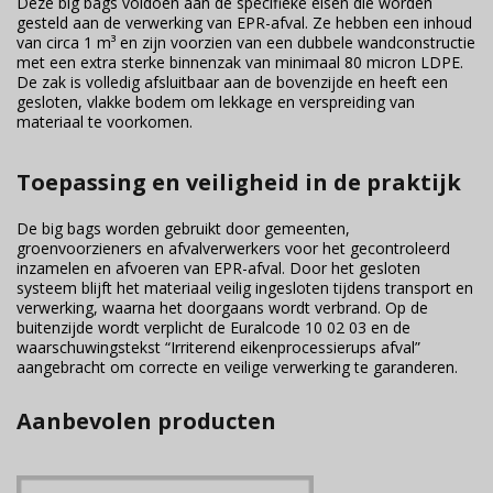
Deze big bags voldoen aan de specifieke eisen die worden
gesteld aan de verwerking van EPR-afval. Ze hebben een inhoud
van circa 1 m³ en zijn voorzien van een dubbele wandconstructie
met een extra sterke binnenzak van minimaal 80 micron LDPE.
De zak is volledig afsluitbaar aan de bovenzijde en heeft een
gesloten, vlakke bodem om lekkage en verspreiding van
materiaal te voorkomen.
Toepassing en veiligheid in de praktijk
De big bags worden gebruikt door gemeenten,
groenvoorzieners en afvalverwerkers voor het gecontroleerd
inzamelen en afvoeren van EPR-afval. Door het gesloten
systeem blijft het materiaal veilig ingesloten tijdens transport en
verwerking, waarna het doorgaans wordt verbrand. Op de
buitenzijde wordt verplicht de Euralcode 10 02 03 en de
waarschuwingstekst “Irriterend eikenprocessierups afval”
aangebracht om correcte en veilige verwerking te garanderen.
Aanbevolen producten