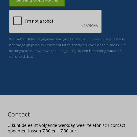
Ontvang direct korting
We behandelen je gegevens volgens onze
privacyverklaring
. Ook is
het mogelijk je op elk moment uit te schrijven voor onze e-mails. De
kortingscode is twee weken lang geldig bij een besteding vanaf 75
euro excl. btw.
Contact
U kunt de eerst volgende werkdag weer telefonisch contact
opnemen tussen 7:30 en 17:30 uur.