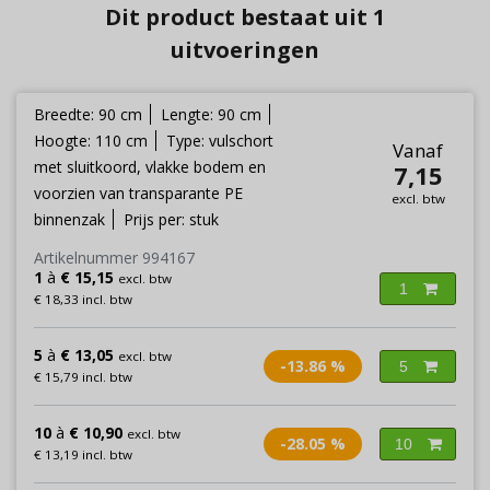
Dit product bestaat uit 1
uitvoeringen
Breedte: 90 cm
Lengte: 90 cm
Hoogte: 110 cm
Type: vulschort
Vanaf
met sluitkoord, vlakke bodem en
7,15
voorzien van transparante PE
excl. btw
binnenzak
Prijs per: stuk
Artikelnummer 994167
1
à
€ 15,15
excl. btw
1
€ 18,33 incl. btw
5
à
€ 13,05
excl. btw
-13.86 %
5
€ 15,79 incl. btw
10
à
€ 10,90
excl. btw
-28.05 %
10
€ 13,19 incl. btw