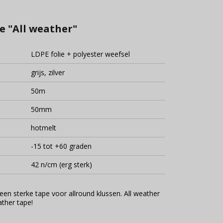
pe "All weather"
LDPE folie + polyester weefsel
grijs, zilver
50m
50mm
hotmelt
-15 tot +60 graden
42 n/cm (erg sterk)
e een sterke tape voor allround klussen. All weather
ather tape!