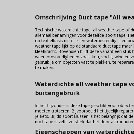
Omschrijving Duct tape "All we
Technische waterdichte tape, all weather tape of du
allemaal benamingen voor dezelfde soort tape. Het
op textielbasis die olie- en waterbestendig is en bo
weather tape lijkt op de standaard duct tape maar
kleefkracht. Bovendien blijft deze variant een stuk 
weersomstandigheden zoals kou, vocht, wind en z
gebruik je om objecten vast te plakken, te reparere
te maken.
Waterdichte all weather tape v
buitengebruik
In het bijzonder is deze tape geschikt voor objecte
moeten trotseren. Bijvoorbeeld het tijdelijk repare
je fiets. Bij dit soort klussen is het belangrijk da
duct tape is zelfs zo sterk dat het door astronaute
Eigenschappen van waterdichte 