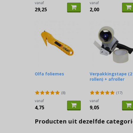
vanaf
vanaf
29,25
2,00
Olfa foliemes
Verpakkingstape (2
rollen) + afroller
(8)
(17)
vanaf
vanaf
4,75
9,05
Producten uit dezelfde categori