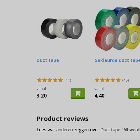
Duct tape
Gekleurde duct tap
(11)
(45)
vanaf
vanaf
3,20
4,40
Product reviews
Lees wat anderen zeggen over Duct tape "All weat