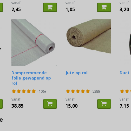
vanaf
vanaf
vanaf
2,45
1,05
3,20
Dampremmende
Jute op rol
Duct
folie gewapend op
rol
(106)
(288)
vanaf
vanaf
vanaf
38,85
15,00
7,15
e