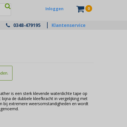
0
Inloggen
0348-479195
Klantenservice
nden.
eather is een sterk klevende waterdichte tape op
t bijna de dubbele kleefkracht in vergelijking met
leven bij extremere weersomstandigheden en wordt
e genoemd.