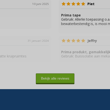
Piet
10 juni 2025
Prima tape
Gebruik:
Allerlei toepassing o.
bewaterbestendig is, is moo
Jeffry
31 januari 2024
Prima produkt, gemakkelij
atte kruipruimtes
Gebruik:
Buisisolatie aan mekaa
Bekijk alle reviews