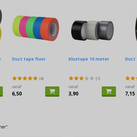
e
Duct tape fluor
Klustape 10 meter
Duct
(4)
(1)
vanaf
vanaf
vanaf
6,50
3,90
7,15
her".