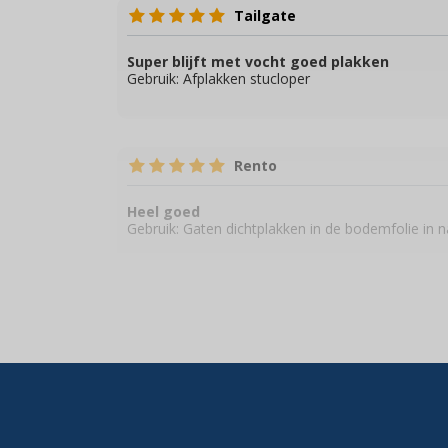
Tailgate
Super blijft met vocht goed plakken
Gebruik:
Afplakken stucloper
Rento
Heel goed
Gebruik:
Gaten dichtplakken in de bodemfolie in n