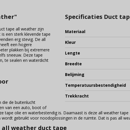
ather"
Specificaties Duct ta
ct tape all weather zijn
Materiaal
 is een sterk klevende tape
vendien erg stevig. De all
Kleur
 heeft een hogere
beter plakken bij extremere
Lengte
elfs sneeuw. Deze tape
n, te sealen en waterdicht
Breedte
Belijming
oor
Temperatuursbestendigheid
Trekkracht
n die de buitenlucht
ren van een auto, boot of
t deze tape olie en waterbestendig is. Daarnaast is deze all weather tap
n wordt gebruikt voor noodoplossingen in de ruimte. Dat is pas all we
all weather duct tape