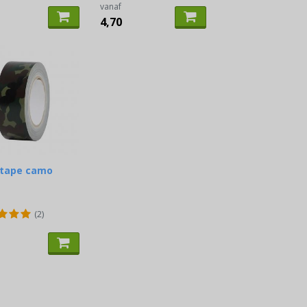
vanaf
4,70
 tape camo
(2)