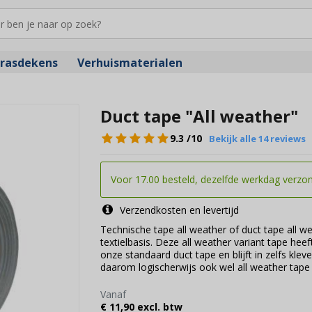
rasdekens
Verhuismaterialen
Duct tape "All weather"
9.3
/10
Bekijk alle 14 reviews
Voor 17.00 besteld, dezelfde werkdag verzo
Verzendkosten en levertijd
Technische tape all weather of duct tape all w
textielbasis. Deze all weather variant tape heef
onze standaard duct tape en blijft in zelfs k
daarom logischerwijs ook wel all weather tap
Vanaf
€ 11,90 excl. btw