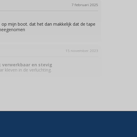
7 februari 2025
a. op mijn boot. dat het dan makkelijk dat de tape
i meegenomen
15 november 2023
k verwerkbaar en stevig
r kleven in de verluchting.