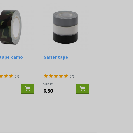
 tape camo
Gaffer tape
(2)
(2)
vanaf
6,50