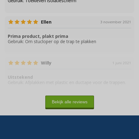
Gebruik:
Toekleven isolatiescherm
Ellen
3 november 2021
Prima product, plakt prima
Gebruik:
Om stucloper op de trap te plakken
Willy
1 juni 2021
Uitstekend
Gebruik:
Afplakken met plastic en ductape voor de trappen.
Bekijk alle reviews