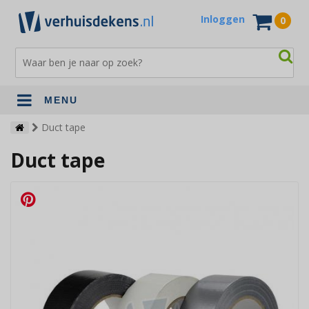
Inloggen
0
MENU
Verhuisdekens
Duct tape
Duct tape
Opslagdekens
Terrasdekens
Andere verhuismaterialen