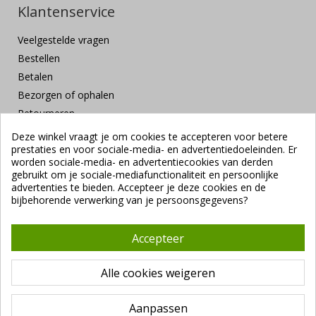
Klantenservice
Veelgestelde vragen
Bestellen
Betalen
Bezorgen of ophalen
Retourneren
Klachten en suggesties
Deze winkel vraagt je om cookies te accepteren voor betere
prestaties en voor sociale-media- en advertentiedoeleinden. Er
Contact
worden sociale-media- en advertentiecookies van derden
Veilig betalen
gebruikt om je sociale-mediafunctionaliteit en persoonlijke
advertenties te bieden. Accepteer je deze cookies en de
bijbehorende verwerking van je persoonsgegevens?
Accepteer
Alle cookies weigeren
Copyright ©
Vendrig Packaging B.V.
1941 - 2026 |
Algemene
voorwaarden
|
VUNL branchevoorwaarden
|
Privacybeleid
Aanpassen