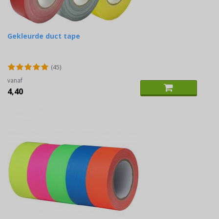
Gekleurde duct tape
(45)
vanaf
4,40