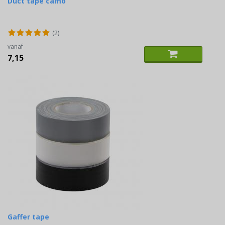
Duct tape camo
(2)
vanaf
7,15
Gaffer tape