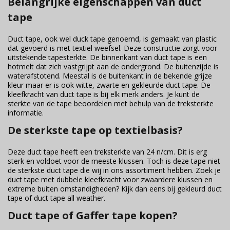
Belangrijke eigenschappen van duct
tape
Duct tape, ook wel duck tape genoemd, is gemaakt van plastic
dat gevoerd is met textiel weefsel. Deze constructie zorgt voor
uitstekende tapesterkte. De binnenkant van duct tape is een
hotmelt dat zich vastgrijpt aan de ondergrond. De buitenzijde is
waterafstotend. Meestal is de buitenkant in de bekende grijze
kleur maar er is ook witte, zwarte en gekleurde duct tape. De
kleefkracht van duct tape is bij elk merk anders. Je kunt de
sterkte van de tape beoordelen met behulp van de treksterkte
informatie.
De sterkste tape op textielbasis?
Deze duct tape heeft een treksterkte van 24 n/cm. Dit is erg
sterk en voldoet voor de meeste klussen. Toch is deze tape niet
de sterkste duct tape die wij in ons assortiment hebben. Zoek je
duct tape met dubbele kleefkracht voor zwaardere klussen en
extreme buiten omstandigheden? Kijk dan eens bij gekleurd duct
tape of duct tape all weather.
Duct tape of Gaffer tape kopen?