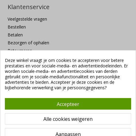
Klantenservice
Veelgestelde vragen
Bestellen
Betalen
Bezorgen of ophalen
Retourneren
Klachten en suggesties
Deze winkel vraagt je om cookies te accepteren voor betere
prestaties en voor sociale-media- en advertentiedoeleinden. Er
Contact
worden sociale-media- en advertentiecookies van derden
Veilig betalen
gebruikt om je sociale-mediafunctionaliteit en persoonlijke
advertenties te bieden. Accepteer je deze cookies en de
bijbehorende verwerking van je persoonsgegevens?
Accepteer
Alle cookies weigeren
Copyright ©
Vendrig Packaging B.V.
1941 - 2026 |
Algemene
voorwaarden
|
VUNL branchevoorwaarden
|
Privacybeleid
Aanpassen