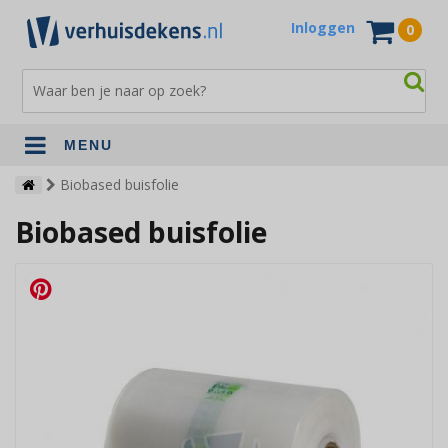
Inloggen
0
MENU
Verhuisdekens
Biobased buisfolie
Biobased buisfolie
Opslagdekens
Terrasdekens
Andere verhuismaterialen