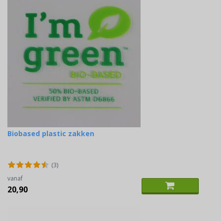
Biobased plastic zakken
(3)
vanaf
20,90