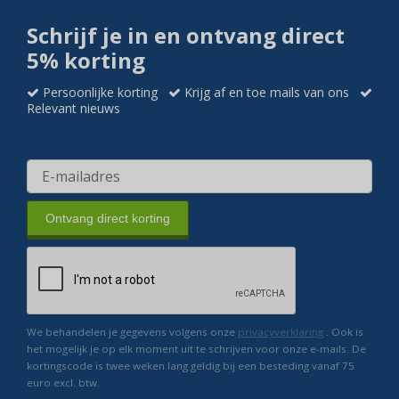
Schrijf je in en ontvang direct
5% korting
Persoonlijke korting
Krijg af en toe mails van ons
Relevant nieuws
Ontvang direct korting
We behandelen je gegevens volgens onze
privacyverklaring
. Ook is
het mogelijk je op elk moment uit te schrijven voor onze e-mails. De
kortingscode is twee weken lang geldig bij een besteding vanaf 75
euro excl. btw.