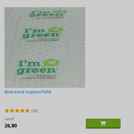
Biobased noppenfolie
(28)
vanaf
26,80