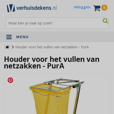
Inloggen
0
MENU
Verhuisdekens
Houder voor het vullen van netzakken - PurA
Houder voor het vullen van
Opslagdekens
netzakken - PurA
Terrasdekens
Andere verhuismaterialen