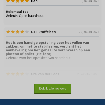
Han
31 januari 2022
Helemaal top
Gebruik:
Open haardhout
G.H. Stoffelsen
20 januari 2021
Het is een handige opstelling voor het vullen van
zakken. om het te stabiliseren, verdient het
aanbeveling om het geheel te verankeren op een
plateau of pallet (zie foto).
Gebruik:
Voor het opzakken van haardhout.
Gré van der Loos
28 oktober 2020
Prima, behalve het plateautje wat niet altijd lekker
vast blijft zitten en dan scheef komt te staan.
Bekijk alle reviews
Gebruik:
Vullen met briketten