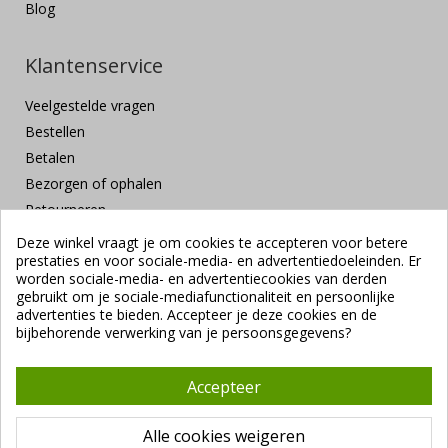
Blog
Klantenservice
Veelgestelde vragen
Bestellen
Betalen
Bezorgen of ophalen
Retourneren
Klachten en suggesties
Deze winkel vraagt je om cookies te accepteren voor betere
prestaties en voor sociale-media- en advertentiedoeleinden. Er
Contact
worden sociale-media- en advertentiecookies van derden
Veilig betalen
gebruikt om je sociale-mediafunctionaliteit en persoonlijke
advertenties te bieden. Accepteer je deze cookies en de
bijbehorende verwerking van je persoonsgegevens?
Accepteer
Alle cookies weigeren
Copyright ©
Vendrig Packaging B.V.
1941 - 2026 |
Algemene