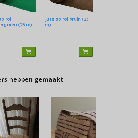
op rol
Jute op rol bruin (25
ergroen (25 m)
m)
kers hebben gemaakt