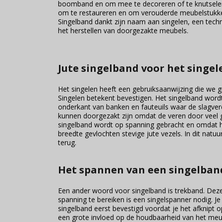
boomband en om mee te decoreren of te knutselen.
om te restaureren en om verouderde meubelstukk
Singelband dankt zijn naam aan singelen, een techni
het herstellen van doorgezakte meubels.
Jute singelband voor het singe
Het singelen heeft een gebruiksaanwijzing die we gr
Singelen betekent bevestigen. Het singelband word
onderkant van banken en fauteuils waar de slagver
kunnen doorgezakt zijn omdat de veren door veel g
singelband wordt op spanning gebracht en omdat het
breedte gevlochten stevige jute vezels. In dit natu
terug.
Het spannen van een singelban
Een ander woord voor singelband is trekband. Deze
spanning te bereiken is een singelspanner nodig. Je
singelband eerst bevestigd voordat je het afknipt o
een grote invloed op de houdbaarheid van het me