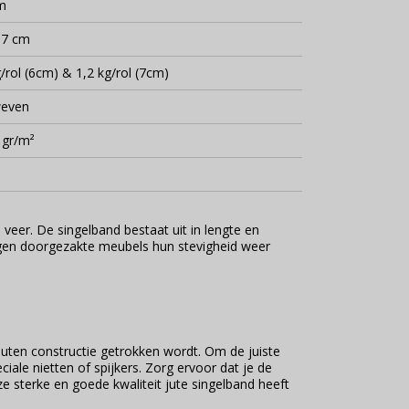
m
 7 cm
/rol (6cm) & 1,2 kg/rol (7cm)
even
 gr/m²
veer. De singelband bestaat uit in lengte en
rijgen doorgezakte meubels hun stevigheid weer
uten constructie getrokken wordt. Om de juiste
ale nietten of spijkers. Zorg ervoor dat je de
e sterke en goede kwaliteit jute singelband heeft