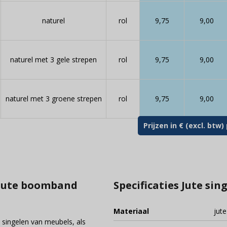
naturel
rol
9,75
9,00
naturel met 3 gele strepen
rol
9,75
9,00
naturel met 3 groene strepen
rol
9,75
9,00
Prijzen in € (excl. bt
 jute boomband
Specificaties Jute si
Materiaal
jute
t singelen van meubels, als