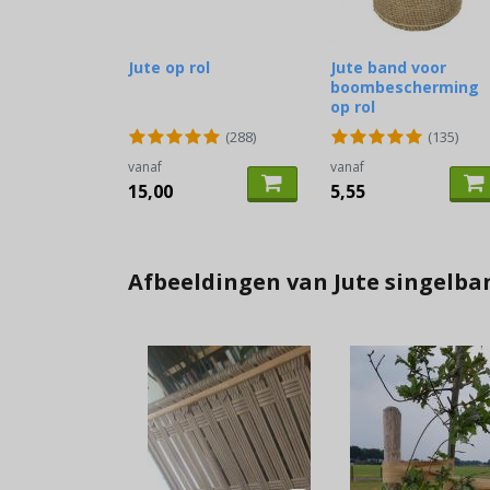
Jute op rol
Jute band voor
boombescherming
op rol
(288)
(135)
vanaf
vanaf
15,00
5,55
Afbeeldingen van Jute singelba