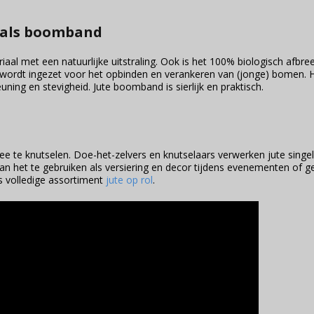
 als boomband
riaal met een natuurlijke uitstraling. Ook is het 100% biologisch afbre
t wordt ingezet voor het opbinden en verankeren van (jonge) bomen.
uning en stevigheid. Jute boomband is sierlijk en praktisch.
 te knutselen. Doe-het-zelvers en knutselaars verwerken jute singelb
an het te gebruiken als versiering en decor tijdens evenementen of g
ns volledige assortiment
jute op rol
.