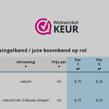
 singelband / jute boomband op rol
Per
Per
Uitvoering
Prijs per
1
5
naturel
rol
8,75
8,25
naturel met 3 blauwe strepen
rol
8,75
8,25