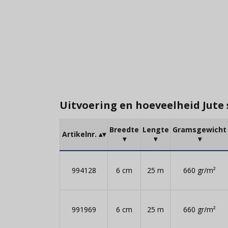
Uitvoering en hoeveelheid Jute
Breedte
Lengte
Gramsgewicht
Artikelnr.
994128
6 cm
25 m
660 gr/m²
991969
6 cm
25 m
660 gr/m²