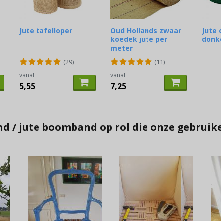
Jute tafelloper
Oud Hollands zwaar
Jute 
koedek jute per
donk
meter
(29)
(11)
vanaf
vanaf
5,55
7,25
nd / jute boomband op rol die onze gebrui