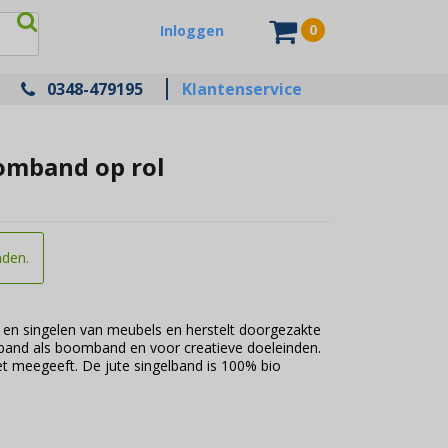
0
Inloggen
0348-479195
Klantenservice
oomband op rol
nden.
en en singelen van meubels en herstelt doorgezakte
lband als boomband en voor creatieve doeleinden.
iet meegeeft. De jute singelband is 100% bio