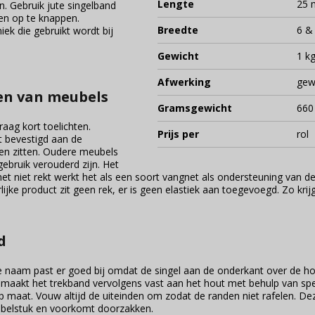
Lengte
25 
 Gebruik jute singelband
en op te knappen.
Breedte
6 &
ek die gebruikt wordt bij
Gewicht
1 kg
Afwerking
gew
len van meubels
Gramsgewicht
660
aag kort toelichten.
Prijs per
rol
t bevestigd aan de
en zitten. Oudere meubels
ebruik verouderd zijn. Het
 niet rekt werkt het als een soort vangnet als ondersteuning van de 
urlijke product zit geen rek, er is geen elastiek aan toegevoegd. Zo k
d
 naam past er goed bij omdat de singel aan de onderkant over de ho
 maakt het trekband vervolgens vast aan het hout met behulp van speci
p maat. Vouw altijd de uiteinden om zodat de randen niet rafelen. Dez
ubelstuk en voorkomt doorzakken.