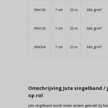
994130
7 cm
25 m
660 gr/m²
994129
7 cm
25 m
660 gr/m²
994304
7 cm
25 m
660 gr/m²
Omschrijving Jute singelband /
op rol
Jute singelband wordt onder andere gebruikt bij he