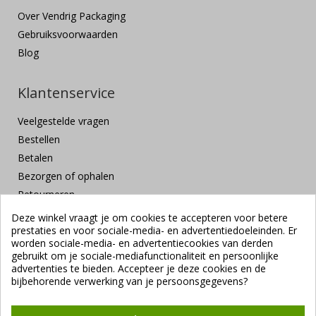
Over Vendrig Packaging
Gebruiksvoorwaarden
Blog
Klantenservice
Veelgestelde vragen
Bestellen
Betalen
Bezorgen of ophalen
Retourneren
Klachten en suggesties
Deze winkel vraagt je om cookies te accepteren voor betere
prestaties en voor sociale-media- en advertentiedoeleinden. Er
Contact
worden sociale-media- en advertentiecookies van derden
Veilig betalen
gebruikt om je sociale-mediafunctionaliteit en persoonlijke
advertenties te bieden. Accepteer je deze cookies en de
bijbehorende verwerking van je persoonsgegevens?