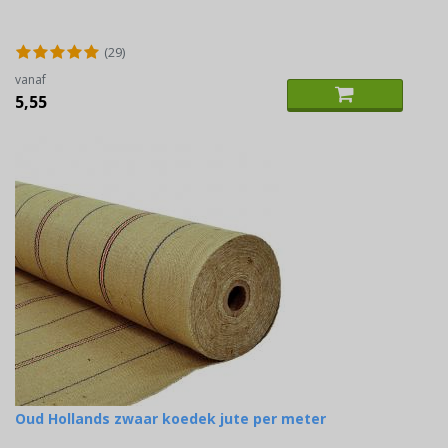
(29)
vanaf
5,55
Oud Hollands zwaar koedek jute per meter