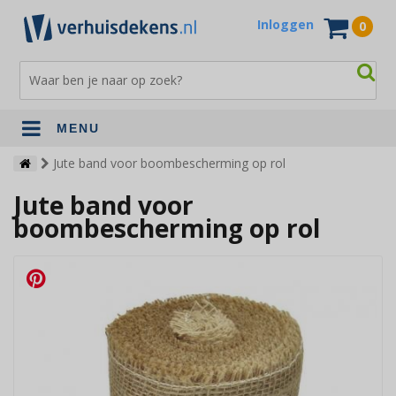
Inloggen
0
MENU
Verhuisdekens
Jute band voor boombescherming op rol
Jute band voor
Opslagdekens
boombescherming op rol
Terrasdekens
Andere verhuismaterialen