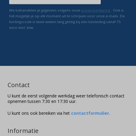
We behandelen je gegevens volgens onze
privacyverklaring
. Ook is
het mogelijk je op elk moment uit te schrijven voor onze e-mails. De
kortingscode is twee weken lang geldig bij een besteding vanaf 75
euro excl. btw.
Contact
U kunt de eerst volgende werkdag weer telefonisch contact
opnemen tussen 7:30 en 17:30 uur.
U kunt ons ook bereiken via het
contactformulier
.
Informatie