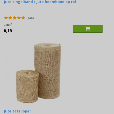
Jute singelband / jute boomband op rol
(146)
vanaf
6,15
Jute tafelloper