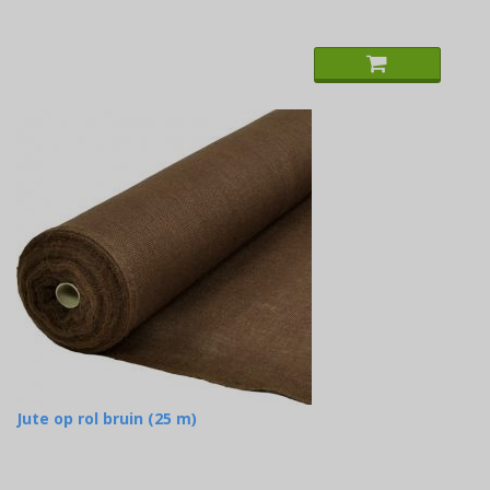
Jute op rol bruin (25 m)