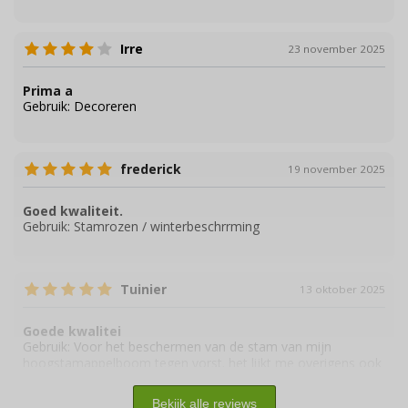
Irre
23 november 2025
Prima a
Gebruik:
Decoreren
frederick
19 november 2025
Goed kwaliteit.
Gebruik:
Stamrozen / winterbeschrrming
Tuinier
13 oktober 2025
Goede kwalitei
Gebruik:
Voor het beschermen van de stam van mijn
hoogstamappelboom tegen vorst. het lijkt me overigens ook
heel geschikt voor decoratie.
Bekijk alle reviews