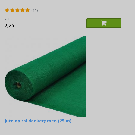
(11)
vanaf
7,25
Jute op rol donkergroen (25 m)