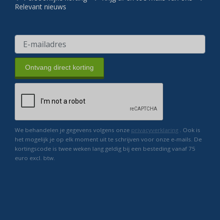
Relevant nieuws
Ontvang direct korting
We behandelen je gegevens volgens onze
privacyverklaring
. Ook is
het mogelijk je op elk moment uit te schrijven voor onze e-mails. De
kortingscode is twee weken lang geldig bij een besteding vanaf 75
euro excl. btw.