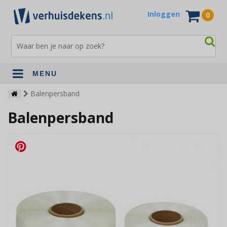
Inloggen
0
MENU
Verhuisdekens
Balenpersband
Balenpersband
Opslagdekens
Terrasdekens
Andere verhuismaterialen