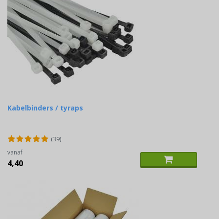
Kabelbinders / tyraps
(39)
vanaf
4,40