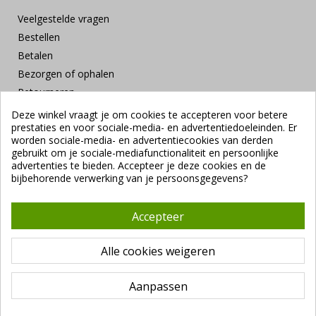
Veelgestelde vragen
Bestellen
Betalen
Bezorgen of ophalen
Retourneren
Klachten en suggesties
Deze winkel vraagt je om cookies te accepteren voor betere
prestaties en voor sociale-media- en advertentiedoeleinden. Er
Contact
worden sociale-media- en advertentiecookies van derden
Veilig betalen
gebruikt om je sociale-mediafunctionaliteit en persoonlijke
advertenties te bieden. Accepteer je deze cookies en de
bijbehorende verwerking van je persoonsgegevens?
Accepteer
Alle cookies weigeren
Copyright ©
Vendrig Packaging B.V.
1941 - 2026 |
Algemene
voorwaarden
|
VUNL branchevoorwaarden
|
Privacybeleid
Aanpassen
De waardering van
vendrigpackaging.com/
bij
Webwinkel