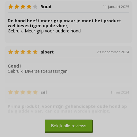
Ruud
11 januari 2025
De hond heeft meer grip maar je moet het product
wel bevestigen op de vloer,
Gebruik:
Meer grip voor oudere hond.
albert
29 december 2024
Goed !
Gebruik:
Diverse toepassingen
Eel
1 mei 2024
Prima produkt, voor m8jn gehandicapte oude hond op
de gladde vloer. kan op maat worden geknipt.
Gebruik:
Gehandicapte hond
Bekijk alle reviews