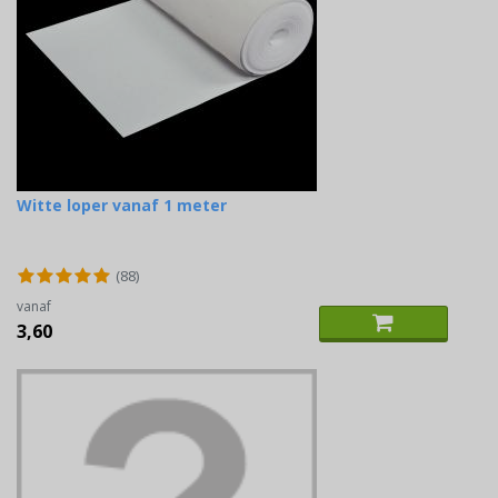
Witte loper vanaf 1 meter
(88)
vanaf
3,60