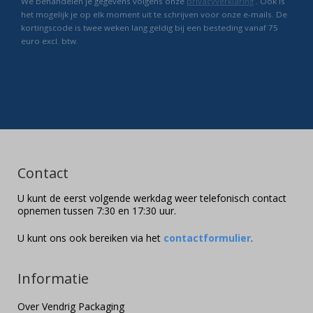
We behandelen je gegevens volgens onze
privacyverklaring
. Ook is
het mogelijk je op elk moment uit te schrijven voor onze e-mails. De
kortingscode is twee weken lang geldig bij een besteding vanaf 75
euro excl. btw.
Contact
U kunt de eerst volgende werkdag weer telefonisch contact
opnemen tussen 7:30 en 17:30 uur.
U kunt ons ook bereiken via het
contactformulier
.
Informatie
Over Vendrig Packaging