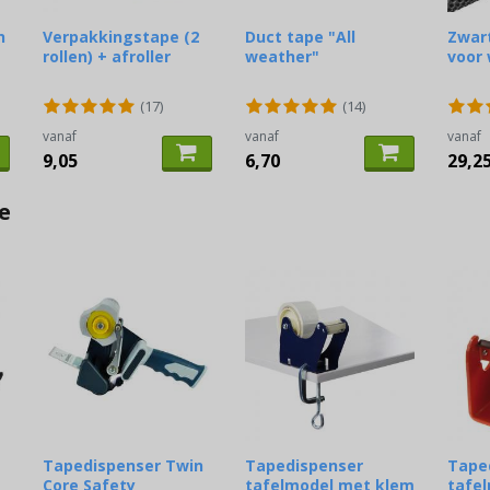
n
Verpakkingstape (2
Duct tape "All
Zwar
rollen) + afroller
weather"
voor 
(17)
(14)
vanaf
vanaf
vanaf
9,05
6,70
29,2
e
Tapedispenser Twin
Tapedispenser
Tape
Core Safety
tafelmodel met klem
tafe