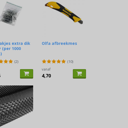
akjes extra dik
Olfa afbreekmes
 (per 1000
)
(2)
(10)
vanaf
5
4,70