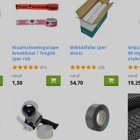
Waarschuwingstape
Wikkelfolie (per
Gripz
breekbaar / fragile
doos)
90 my
(per rol)
stuks
(61)
(26)
vanaf
vanaf
vanaf
1,30
54,70
19,2