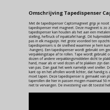
Omschrijving Tapedispenser C
Met de tapedispenser Captomagneet grijp je nooit 
tapedispenser met magneet. Deze magneet is zo z
tapedispenser kan houden als het aan een metalen
stelling, heftruck of inpaktafel hangt. Dit hulpmidd
pas in elk magazijn. Het grote voordeel ten opzicht
tapedispensers is de snelheid waarmee je hem kun
-hangen). Een tapedispenser wordt gebruikt om ge
verpakkingstape af te rollen. Tape wordt gebruikt
dozen of andere verpakkingsmiddelen dicht te plak
hand, maar als er veel dozen af te plakken zijn da
van pas. Dan gaat het werk namelijk veel sneller.
kant op en het afrollen wordt lichter, dat handig is
moet tapen. Deze tapedispenser is gemaakt van pla
taperollen die hier in passen mogen maximaal 50 mi
niet te vervangen. De investering van dit toestel h