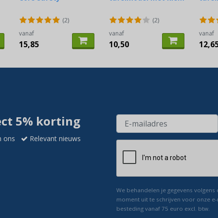
(2)
(2)
vanaf
vanaf
vanaf
15,85
10,50
12,6
ect 5% korting
n ons
Relevant nieuws
We behandelen je gegevens volgens
moment uit te schrijven voor onze e-
besteding vanaf 75 euro excl. btw.