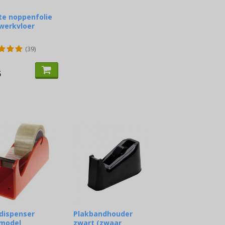
te noppenfolie
werkvloer
(39)
5
dispenser
Plakbandhouder
lmodel
zwart (zwaar