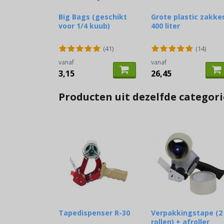
Big Bags (geschikt
Grote plastic zakke
voor 1/4 kuub)
400 liter
(41)
(14)
vanaf
vanaf
3,15
26,45
Producten uit dezelfde categori
Tapedispenser R-30
Verpakkingstape (2
rollen) + afroller