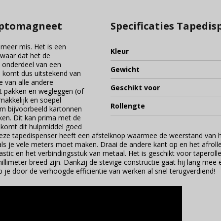
aptomagneet
Specificaties Tapedi
meer mis. Het is een
Kleur
waar dat het de
 onderdeel van een
Gewicht
el komt dus uitstekend van
e van alle andere
Geschikt voor
t pakken en wegleggen (of
makkelijk en soepel
Rollengte
 om bijvoorbeeld kartonnen
ken. Dit kan prima met de
n komt dit hulpmiddel goed
 Deze tapedispenser heeft een afstelknop waarmee de weerstand van h
 als je vele meters moet maken. Draai de andere kant op en het afrolle
stic en het verbindingsstuk van metaal. Het is geschikt voor tapero
llimeter breed zijn. Dankzij de stevige constructie gaat hij lang mee
eb je door de verhoogde efficiëntie van werken al snel terugverdiend!