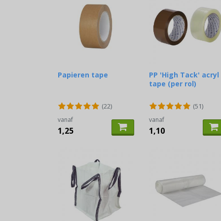
Papieren tape
PP 'High Tack' acryl
tape (per rol)
(22)
(51)
vanaf
vanaf
1,25
1,10