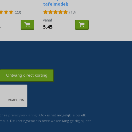
tafelmodel)
(23)
(18)
vanaf
5
5,45
Ontvang direct korting
 onze
privacyverklaring
. Ook is het mogelijk je op elk
mails. De kortingscode is twee weken lang geldig bij een