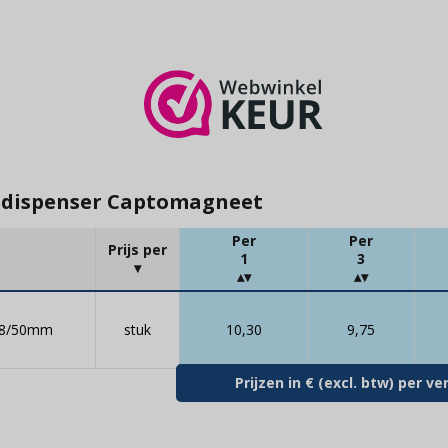
pedispenser Captomagneet
Per
Per
Prijs per
1
3
 48/50mm
stuk
10,30
9,75
Prijzen in € (excl. btw) per 