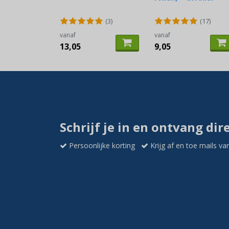
(3)
(17)
vanaf
vanaf
13,05
9,05
Schrijf je in en ontvang dir
Persoonlijke korting
Krijg af en toe mails va