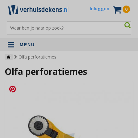
Inloggen
0
MENU
Verhuisdekens
Olfa perforatiemes
Olfa perforatiemes
Opslagdekens
Terrasdekens
Andere verhuismaterialen