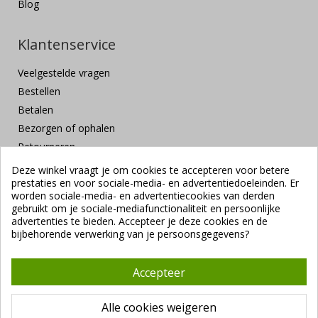
Blog
Klantenservice
Veelgestelde vragen
Bestellen
Betalen
Bezorgen of ophalen
Retourneren
Klachten en suggesties
Deze winkel vraagt je om cookies te accepteren voor betere
prestaties en voor sociale-media- en advertentiedoeleinden. Er
Contact
worden sociale-media- en advertentiecookies van derden
Veilig betalen
gebruikt om je sociale-mediafunctionaliteit en persoonlijke
advertenties te bieden. Accepteer je deze cookies en de
bijbehorende verwerking van je persoonsgegevens?
Accepteer
Alle cookies weigeren
Copyright ©
Vendrig Packaging B.V.
1941 - 2026 |
Algemene