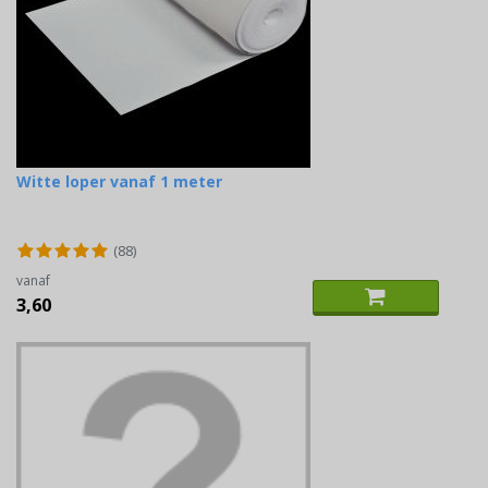
Witte loper vanaf 1 meter
(88)
vanaf
3,60