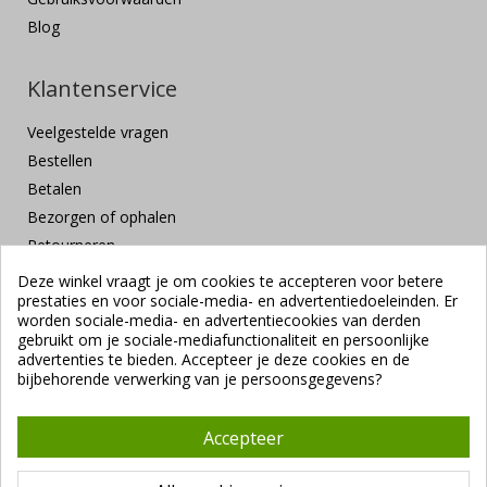
Blog
Klantenservice
Veelgestelde vragen
Bestellen
Betalen
Bezorgen of ophalen
Retourneren
Klachten en suggesties
Deze winkel vraagt je om cookies te accepteren voor betere
prestaties en voor sociale-media- en advertentiedoeleinden. Er
Contact
worden sociale-media- en advertentiecookies van derden
Veilig betalen
gebruikt om je sociale-mediafunctionaliteit en persoonlijke
advertenties te bieden. Accepteer je deze cookies en de
bijbehorende verwerking van je persoonsgegevens?
Accepteer