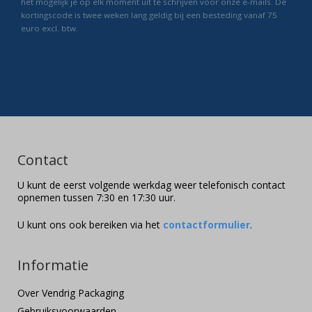
het mogelijk je op elk moment uit te schrijven voor onze e-mails. De
kortingscode is twee weken lang geldig bij een besteding vanaf 75
euro excl. btw.
Contact
U kunt de eerst volgende werkdag weer telefonisch contact
opnemen tussen 7:30 en 17:30 uur.
U kunt ons ook bereiken via het
contactformulier
.
Informatie
Over Vendrig Packaging
Gebruiksvoorwaarden