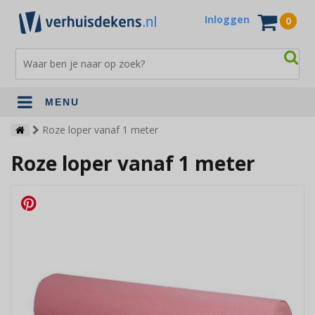
Inloggen
0
MENU
Verhuisdekens
Roze loper vanaf 1 meter
Roze loper vanaf 1 meter
Opslagdekens
Terrasdekens
Andere verhuismaterialen