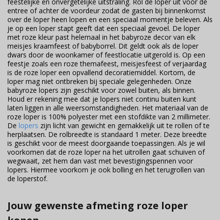
feestelijke en onvergetelijke uitstraling. Rol de loper uit voor de
entree of achter de voordeur zodat de gasten bij binnenkomst
over de loper heen lopen en een speciaal momentje beleven. Als
je op een loper stapt geeft dat een speciaal gevoel. De loper
met roze kleur past helemaal in het babyroze decor van elk
meisjes kraamfeest of babyborrel. Dit geldt ook als de loper
dwars door de woonkamer of feestlocatie uitgerold is. Op een
feestje zoals een roze themafeest, meisjesfeest of verjaardag
is de roze loper een opvallend decoratiemiddel. Kortom, de
loper mag niet ontbreken bij speciale gelegenheden. Onze
babyroze lopers zijn geschikt voor zowel buiten, als binnen.
Houd er rekening mee dat je lopers niet continu buiten kunt
laten liggen in alle weersomstandigheden. Het materiaal van de
roze loper is 100% polyester met een stofdikte van 2 millimeter.
De
lopers
zijn licht van gewicht en gemakkelijk uit te rollen of te
herplaatsen. De rolbreedte is standaard 1 meter. Deze breedte
is geschikt voor de meest doorgaande toepassingen. Als je wil
voorkomen dat de roze loper na het uitrollen gaat schuiven of
wegwaait, zet hem dan vast met bevestigingspennen voor
lopers. Hiermee voorkom je ook bolling en het terugrollen van
de loperstof.
Jouw gewenste afmeting roze loper