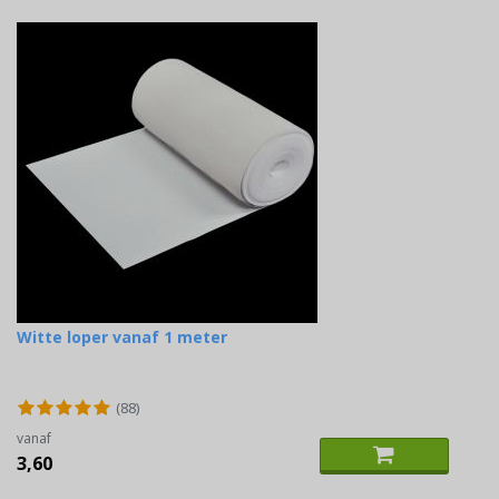
Witte loper vanaf 1 meter
(88)
vanaf
3,60