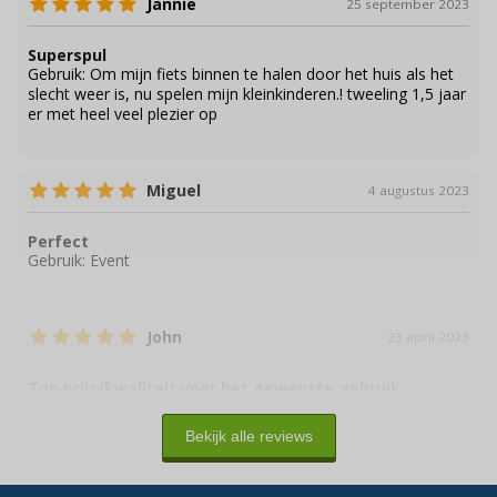
Jannie
25 september 2023
Superspul
Gebruik:
Om mijn fiets binnen te halen door het huis als het
slecht weer is, nu spelen mijn kleinkinderen.! tweeling 1,5 jaar
er met heel veel plezier op
Miguel
4 augustus 2023
Perfect
Gebruik:
Event
John
23 april 2023
Top prijs/kwaliteit voor het gewenste gebruik
Gebruik:
Verjaardag 50
Bekijk alle reviews