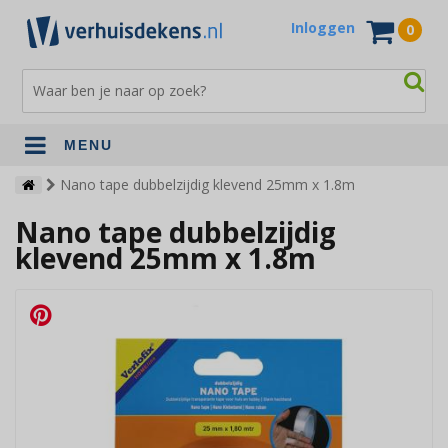
Inloggen
0
MENU
Verhuisdekens
Nano tape dubbelzijdig klevend 25mm x 1.8m
Nano tape dubbelzijdig
Opslagdekens
klevend 25mm x 1.8m
Terrasdekens
Andere verhuismaterialen