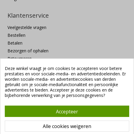
Klantenservice
Veelgestelde vragen
Bestellen
Betalen
Bezorgen of ophalen
Retourneren
Klachten en suggesties
Deze winkel vraagt je om cookies te accepteren voor betere
prestaties en voor sociale-media- en advertentiedoeleinden. Er
Contact
worden sociale-media- en advertentiecookies van derden
Veilig betalen
gebruikt om je sociale-mediafunctionaliteit en persoonlijke
advertenties te bieden. Accepteer je deze cookies en de
bijbehorende verwerking van je persoonsgegevens?
Accepteer
Alle cookies weigeren
Copyright ©
Vendrig Packaging B.V.
1941 - 2026 |
Algemene