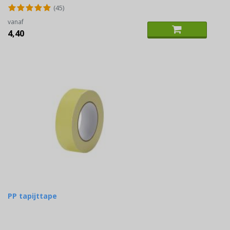
(45)
vanaf
4,40
PP tapijttape