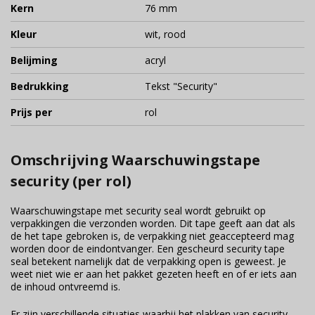
Kern
76 mm
Kleur
wit, rood
Belijming
acryl
Bedrukking
Tekst "Security"
Prijs per
rol
Omschrijving Waarschuwingstape
security (per rol)
Waarschuwingstape met security seal wordt gebruikt op
verpakkingen die verzonden worden. Dit tape geeft aan dat als
de het tape gebroken is, de verpakking niet geaccepteerd mag
worden door de eindontvanger. Een gescheurd security tape
seal betekent namelijk dat de verpakking open is geweest. Je
weet niet wie er aan het pakket gezeten heeft en of er iets aan
de inhoud ontvreemd is.
Er zijn verschillende situaties waarbij het plakken van security