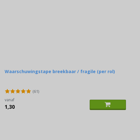
Waarschuwingstape breekbaar / fragile (per rol)
(61)
vanaf
1,30