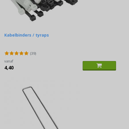
Kabelbinders / tyraps
(39)
vanaf
4,40