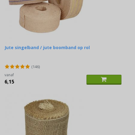
Jute singelband / jute boomband op rol
(146)
vanaf
6,15