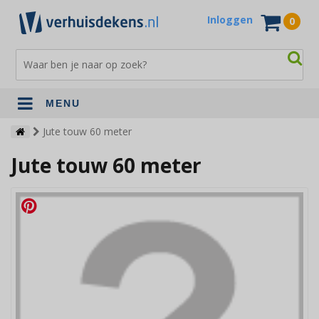
Inloggen
0
MENU
Verhuisdekens
Jute touw 60 meter
Jute touw 60 meter
Opslagdekens
Terrasdekens
Andere verhuismaterialen